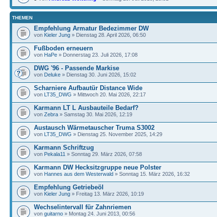
THEMEN
Empfehlung Armatur Bedezimmer DW
von
Kieler Jung
» Dienstag 28. April 2026, 06:50
Fußboden erneuern
von
HaPe
» Donnerstag 23. Juli 2026, 17:08
DWG '96 - Passende Markise
von
Deluke
» Dienstag 30. Juni 2026, 15:02
Scharniere Aufbautür Distance Wide
von
LT35_DWG
» Mittwoch 20. Mai 2026, 22:17
Karmann LT L Ausbauteile Bedarf?
von
Zebra
» Samstag 30. Mai 2026, 12:19
Austausch Wärmetauscher Truma S3002
von
LT35_DWG
» Dienstag 25. November 2025, 14:29
Karmann Schriftzug
von
Pekala11
» Sonntag 29. März 2026, 07:58
Karmann DW Hecksitzgruppe neue Polster
von
Hannes aus dem Westerwald
» Sonntag 15. März 2026, 16:32
Empfehlung Getriebeöl
von
Kieler Jung
» Freitag 13. März 2026, 10:19
Wechselintervall für Zahnriemen
von
guitarno
» Montag 24. Juni 2013, 00:56