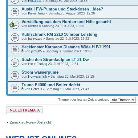
von
Pekala11
» Sonntag 30. Juli 2023, 18:56
Ausfall FW-Pumpe und Steckdosen ..Idee?
von
Kieler Jung
» Samstag 5. August 2023, 12:26
Vorstellung aus dem Norden und Hilfe gesucht
von
curtiss
» Sonntag 23. Juli 2023, 19:56
Kühlschrank RM 2210 50 mbar Leistung
von
harryzwo
» Samstag 22. Juli 2023, 19:23
Heckfenster Karmann Distance Wide H BJ 1991
von
jamu85
» Sonntag 3. Januar 2021, 19:19
Suche den Stromlaufplan LT 31 Dw
von
leix
» Freitag 23. Juni 2023, 12:51
Strom wasserpume
von
Hotwaterfish
» Samstag 20. Mai 2023, 22:15
Truma E4000 und Boiler defekt
von
Peter J
» Samstag 13. Mai 2023, 21:43
Themen der letzten Zeit anzeigen:
Neues Thema erstellen
Zurück zu Foren-Übersicht