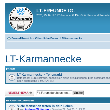
LT-FREUNDE IG.
2020; 25 JAHRE LT-Freunde IG.Die IG für Fans und Freunde 
Foren-Übersicht
‹
Öffentliche Foren
‹
LT-Karmannecke
LT-Karmannecke
FORUM
LT-Karmannecke > Teilemarkt
Bitte löscht Eure Einträge. sobald sich diese erledigt haben. Eine automatisch
nach spätestens 6 MONATEN:
Neues Thema erstellen
BEKANNTMACHUNGEN
Viele Menschen treten in dein Leben...
von
Andreas Woltering
» Sonntag 29. Juli 2018, 23:31