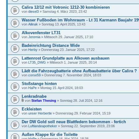
Calira 12/12 mit Votronic 1212-30 kombinieren
von
diesel3
» Samstag 4. März 2023, 23:42
Wasser Fußboden im Wohnraum - Lt 31 Karmann Baujahr 19
von
Ailinak
» Sonntag 13. April 2025, 13:43
Alkovenfenster LT31
von
Jeremia
» Mittwoch 29. Januar 2025, 17:10
Badeinrichtung Distance Wide
von
Herby
» Donnerstag 23. Januar 2025, 17:22
Lattenrost Grundplatte aus Alkoven ausbauen
von
LT35_DWG
» Mittwoch 1. Januar 2025, 20:14
Lädt die Fahrzeugbatterie ohne Aufbaubatterie über Calira ?
von
corse59
» Donnerstag 7. November 2024, 18:03
Stoßstange hinten
von
HaPe
» Montag 15. April 2024, 18:03
Lenkradnabe
von
Stefan Thesing
» Sonntag 28. Juli 2024, 12:16
Eckleisten
von
unser Herbertle
» Donnerstag 29. Februar 2024, 15:19
Der DW Gold soll neue Blattfedern bekommen - fertich
von
Luftlandeapotheker
» Sonntag 22. September 2019, 23:06
Außen Klappe für die Toilette
von
HaPe
» Donnerstag 16. Mai 2024, 18:38