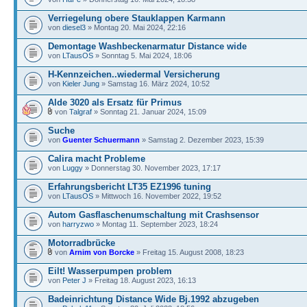
Verriegelung obere Stauklappen Karmann
von
diesel3
» Montag 20. Mai 2024, 22:16
Demontage Washbeckenarmatur Distance wide
von
LTausOS
» Sonntag 5. Mai 2024, 18:06
H-Kennzeichen..wiedermal Versicherung
von
Kieler Jung
» Samstag 16. März 2024, 10:52
Alde 3020 als Ersatz für Primus
von
Talgraf
» Sonntag 21. Januar 2024, 15:09
Suche
von
Guenter Schuermann
» Samstag 2. Dezember 2023, 15:39
Calira macht Probleme
von
Luggy
» Donnerstag 30. November 2023, 17:17
Erfahrungsbericht LT35 EZ1996 tuning
von
LTausOS
» Mittwoch 16. November 2022, 19:52
Autom Gasflaschenumschaltung mit Crashsensor
von
harryzwo
» Montag 11. September 2023, 18:24
Motorradbrücke
von
Arnim von Borcke
» Freitag 15. August 2008, 18:23
Eilt! Wasserpumpen problem
von
Peter J
» Freitag 18. August 2023, 16:13
Badeinrichtung Distance Wide Bj.1992 abzugeben