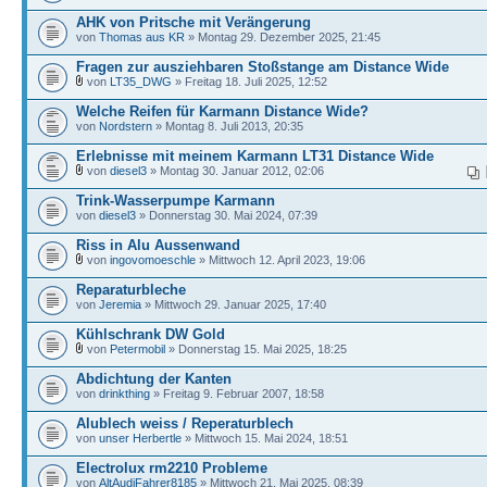
AHK von Pritsche mit Verängerung
von
Thomas aus KR
» Montag 29. Dezember 2025, 21:45
Fragen zur ausziehbaren Stoßstange am Distance Wide
von
LT35_DWG
» Freitag 18. Juli 2025, 12:52
Welche Reifen für Karmann Distance Wide?
von
Nordstern
» Montag 8. Juli 2013, 20:35
Erlebnisse mit meinem Karmann LT31 Distance Wide
von
diesel3
» Montag 30. Januar 2012, 02:06
Trink-Wasserpumpe Karmann
von
diesel3
» Donnerstag 30. Mai 2024, 07:39
Riss in Alu Aussenwand
von
ingovomoeschle
» Mittwoch 12. April 2023, 19:06
Reparaturbleche
von
Jeremia
» Mittwoch 29. Januar 2025, 17:40
Kühlschrank DW Gold
von
Petermobil
» Donnerstag 15. Mai 2025, 18:25
Abdichtung der Kanten
von
drinkthing
» Freitag 9. Februar 2007, 18:58
Alublech weiss / Reperaturblech
von
unser Herbertle
» Mittwoch 15. Mai 2024, 18:51
Electrolux rm2210 Probleme
von
AltAudiFahrer8185
» Mittwoch 21. Mai 2025, 08:39