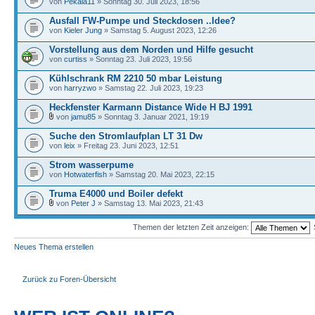
von
Pekala11
» Sonntag 30. Juli 2023, 18:56
Ausfall FW-Pumpe und Steckdosen ..Idee?
von
Kieler Jung
» Samstag 5. August 2023, 12:26
Vorstellung aus dem Norden und Hilfe gesucht
von
curtiss
» Sonntag 23. Juli 2023, 19:56
Kühlschrank RM 2210 50 mbar Leistung
von
harryzwo
» Samstag 22. Juli 2023, 19:23
Heckfenster Karmann Distance Wide H BJ 1991
von
jamu85
» Sonntag 3. Januar 2021, 19:19
Suche den Stromlaufplan LT 31 Dw
von
leix
» Freitag 23. Juni 2023, 12:51
Strom wasserpume
von
Hotwaterfish
» Samstag 20. Mai 2023, 22:15
Truma E4000 und Boiler defekt
von
Peter J
» Samstag 13. Mai 2023, 21:43
Themen der letzten Zeit anzeigen:
Neues Thema erstellen
Zurück zu Foren-Übersicht