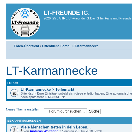
LT-FREUNDE IG.
2020; 25 JAHRE LT-Freunde IG.Die IG für Fans und Freunde 
Foren-Übersicht
‹
Öffentliche Foren
‹
LT-Karmannecke
LT-Karmannecke
FORUM
LT-Karmannecke > Teilemarkt
Bitte löscht Eure Einträge. sobald sich diese erledigt haben. Eine automatisch
nach spätestens 6 MONATEN:
Neues Thema erstellen
BEKANNTMACHUNGEN
Viele Menschen treten in dein Leben...
von
Andreas Woltering
» Sonntag 29. Juli 2018, 23:31