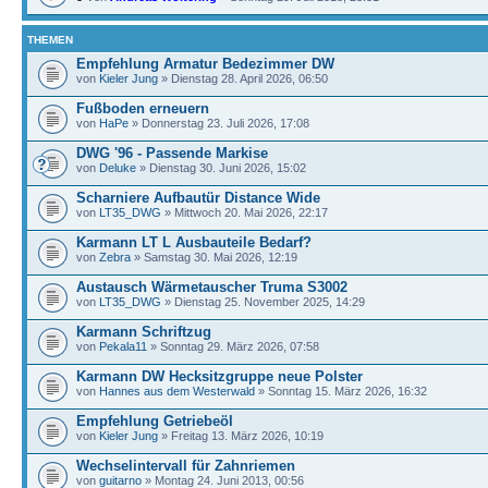
THEMEN
Empfehlung Armatur Bedezimmer DW
von
Kieler Jung
» Dienstag 28. April 2026, 06:50
Fußboden erneuern
von
HaPe
» Donnerstag 23. Juli 2026, 17:08
DWG '96 - Passende Markise
von
Deluke
» Dienstag 30. Juni 2026, 15:02
Scharniere Aufbautür Distance Wide
von
LT35_DWG
» Mittwoch 20. Mai 2026, 22:17
Karmann LT L Ausbauteile Bedarf?
von
Zebra
» Samstag 30. Mai 2026, 12:19
Austausch Wärmetauscher Truma S3002
von
LT35_DWG
» Dienstag 25. November 2025, 14:29
Karmann Schriftzug
von
Pekala11
» Sonntag 29. März 2026, 07:58
Karmann DW Hecksitzgruppe neue Polster
von
Hannes aus dem Westerwald
» Sonntag 15. März 2026, 16:32
Empfehlung Getriebeöl
von
Kieler Jung
» Freitag 13. März 2026, 10:19
Wechselintervall für Zahnriemen
von
guitarno
» Montag 24. Juni 2013, 00:56