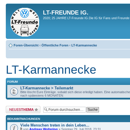
LT-FREUNDE IG.
2020; 25 JAHRE LT-Freunde IG.Die IG für Fans und Freunde 
Foren-Übersicht
‹
Öffentliche Foren
‹
LT-Karmannecke
LT-Karmannecke
FORUM
LT-Karmannecke > Teilemarkt
Bitte löscht Eure Einträge. sobald sich diese erledigt haben. Eine automatisch
nach spätestens 6 MONATEN:
Neues Thema erstellen
BEKANNTMACHUNGEN
Viele Menschen treten in dein Leben...
von
Andreas Woltering
» Sonntag 29. Juli 2018, 23:31