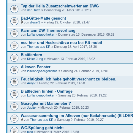
Typ der Hella Zusatzscheinwerfer am DWG
von
der Dritte
» Donnerstag 28. März 2019, 12:30
Bad-Gitter-Matte gesucht
von
diesel3
» Freitag 19. Oktober 2018, 21:47
Karmann DW Thermovorhang
von
Luftlandeapotheker
» Donnerstag 13. Dezember 2018, 09:32
neu hier und Heckschürze neu bei KS-mobil
von
Thomas aus KR
» Dienstag 18. April 2017, 15:36
Blattferdern
von
Kieler Jung
» Mittwoch 13. Februar 2019, 13:02
Alkoven Fenster
von
losconejosargentinos
» Sonntag 24. Februar 2019, 13:01
Feuchtigkeit, ich habe gehofft verschont zu bleiben.
von
Arny7
» Freitag 22. Februar 2019, 14:50
Blattfedern hinten - Umfrage
von
Luftlandeapotheker
» Samstag 23. Februar 2019, 19:22
Gasregler mit Manometer ?
von
Jupiter
» Mittwoch 20. Februar 2019, 10:23
Wasseransammlung im Alkoven (nur Beifahrerseite) (BILDER
von
Thomas aus KR
» Samstag 9. Februar 2019, 20:27
WC-Spülung geht nicht
von
pleo
» Mittwoch 4. März 2015, 15:58