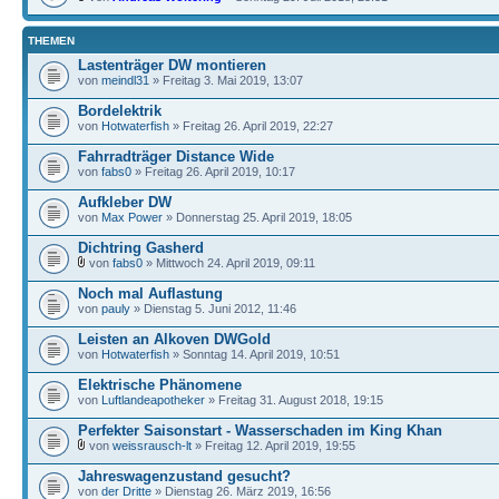
THEMEN
Lastenträger DW montieren
von
meindl31
» Freitag 3. Mai 2019, 13:07
Bordelektrik
von
Hotwaterfish
» Freitag 26. April 2019, 22:27
Fahrradträger Distance Wide
von
fabs0
» Freitag 26. April 2019, 10:17
Aufkleber DW
von
Max Power
» Donnerstag 25. April 2019, 18:05
Dichtring Gasherd
von
fabs0
» Mittwoch 24. April 2019, 09:11
Noch mal Auflastung
von
pauly
» Dienstag 5. Juni 2012, 11:46
Leisten an Alkoven DWGold
von
Hotwaterfish
» Sonntag 14. April 2019, 10:51
Elektrische Phänomene
von
Luftlandeapotheker
» Freitag 31. August 2018, 19:15
Perfekter Saisonstart - Wasserschaden im King Khan
von
weissrausch-lt
» Freitag 12. April 2019, 19:55
Jahreswagenzustand gesucht?
von
der Dritte
» Dienstag 26. März 2019, 16:56