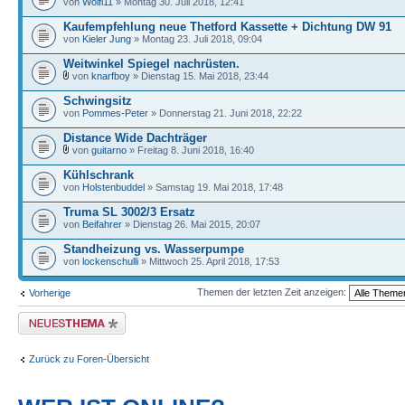
von
Wolfi11
» Montag 30. Juli 2018, 12:41
Kaufempfehlung neue Thetford Kassette + Dichtung DW 91
von
Kieler Jung
» Montag 23. Juli 2018, 09:04
Weitwinkel Spiegel nachrüsten.
von
knarfboy
» Dienstag 15. Mai 2018, 23:44
Schwingsitz
von
Pommes-Peter
» Donnerstag 21. Juni 2018, 22:22
Distance Wide Dachträger
von
guitarno
» Freitag 8. Juni 2018, 16:40
Kühlschrank
von
Holstenbuddel
» Samstag 19. Mai 2018, 17:48
Truma SL 3002/3 Ersatz
von
Beifahrer
» Dienstag 26. Mai 2015, 20:07
Standheizung vs. Wasserpumpe
von
lockenschulli
» Mittwoch 25. April 2018, 17:53
Themen der letzten Zeit anzeigen:
Vorherige
Neues Thema erstellen
Zurück zu Foren-Übersicht