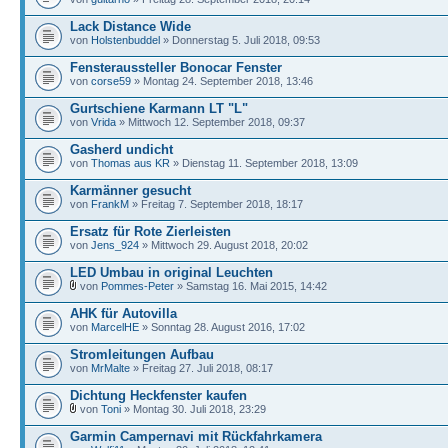
Lack Distance Wide
von
Holstenbuddel
» Donnerstag 5. Juli 2018, 09:53
Fensteraussteller Bonocar Fenster
von
corse59
» Montag 24. September 2018, 13:46
Gurtschiene Karmann LT "L"
von
Vrida
» Mittwoch 12. September 2018, 09:37
Gasherd undicht
von
Thomas aus KR
» Dienstag 11. September 2018, 13:09
Karmänner gesucht
von
FrankM
» Freitag 7. September 2018, 18:17
Ersatz für Rote Zierleisten
von
Jens_924
» Mittwoch 29. August 2018, 20:02
LED Umbau in original Leuchten
von
Pommes-Peter
» Samstag 16. Mai 2015, 14:42
AHK für Autovilla
von
MarcelHE
» Sonntag 28. August 2016, 17:02
Stromleitungen Aufbau
von
MrMalte
» Freitag 27. Juli 2018, 08:17
Dichtung Heckfenster kaufen
von
Toni
» Montag 30. Juli 2018, 23:29
Garmin Campernavi mit Rückfahrkamera