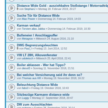
Distance Wide Gold - ausziehbahre Stoßstange / Motorradträ
von
StephanJ
» Montag 18. Februar 2019, 20:27
Suche Tür für Distance Wide
von
Max Power
» Donnerstag 14. Februar 2019, 14:03
Karman verkauf
von
Torsten alias Jabba
» Donnerstag 14. Februar 2019, 10:30
Bulleneier / Anschlagpuffer
von
Metagrav
» Mittwoch 24. August 2016, 21:10
DWG Begrenzungsleuchten
von
Paul_I
» Freitag 13. Juni 2014, 12:52
VW LT 28H, Alkovenfenster
von
udoletsch
» Mittwoch 25. April 2018, 22:41
Boiler ablassen - Wer hat Tipps?
von
diesel3
» Sonntag 11. November 2018, 21:51
Bei welcher Versicherung seid ihr denn so?
von
Thomas aus KR
» Montag 19. November 2018, 16:22
Beleuchtung Distance Wide
von
fabs0
» Freitag 19. Oktober 2018, 10:43
Sitzbezüge Karmann distance wide
von
Luggy
» Montag 17. September 2018, 20:47
DW zum Ausschlachten
von
guitarno
» Freitag 28. September 2018, 20:14