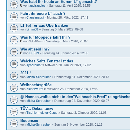
Was habt Ihr heute an Eurem LT gemacht?
von
audiraudies
» Samstag 11. April 2020, 19:55
Fahrt ihr euere LT auch ?
von
Clausimausi
» Montag 28. März 2022, 17:41
LT Fahrer aus Oberfranken
von
Limmi68
» Samstag 5. März 2022, 09:08
Was für Moppeds fahrt Ihr ?
von WD40---- » Samstag 6. März 2010, 23:07
Wie alt seid Ihr?
von
LT 579
» Dienstag 14. Januar 2014, 22:35
Welches Seitz Fenster ist das
von
syncromat
» Mittwoch 20. Januar 2021, 17:02
2021 !
von
Micha-Schrauber
» Donnerstag 31. Dezember 2020, 20:13
Weihnachtsgrüße
von
Kleberwurst
» Mittwoch 23. Dezember 2020, 17:46
@ Hannes,wollte nicht in den"Weihnachts-Fred" reingrätsch
von
Micha-Schrauber
» Donnerstag 24. Dezember 2020, 00:27
TÜV... Dekra...usw
von
Tischlermeister-Claus
» Samstag 3. Oktober 2020, 11:03
Bodensee
von
Micha-Schrauber
» Sonntag 8. November 2020, 01:13