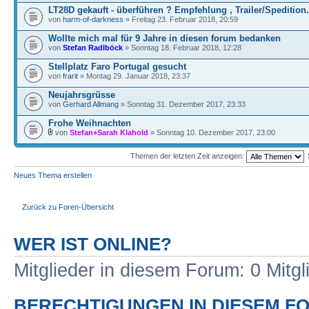
LT28D gekauft - überführen ? Empfehlung , Trailer/Spedition.
von
harm-of-darkness
» Freitag 23. Februar 2018, 20:59
Wollte mich mal für 9 Jahre in diesen forum bedanken
von
Stefan Radlböck
» Sonntag 18. Februar 2018, 12:28
Stellplatz Faro Portugal gesucht
von
frarit
» Montag 29. Januar 2018, 23:37
Neujahrsgrüsse
von
Gerhard Allmang
» Sonntag 31. Dezember 2017, 23:33
Frohe Weihnachten
von
Stefan+Sarah Klahold
» Sonntag 10. Dezember 2017, 23:00
Themen der letzten Zeit anzeigen:
Neues Thema erstellen
Zurück zu Foren-Übersicht
WER IST ONLINE?
Mitglieder in diesem Forum: 0 Mitg
BERECHTIGUNGEN IN DIESEM F