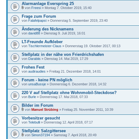
Alarmanlage Everspring 25
von
Freesi
» Montag 7. Oktober 2019, 15:40
Frage zum Forum
von
Falafelpapst
» Donnerstag 5. September 2019, 23:40
Änderung des Nicknamens
von
david88
» Dienstag 9. Juli 2019, 16:01
LT-Freunde Aufkleber
von
Tischlermeister-Claus
» Donnerstag 19. Oktober 2017, 00:13
Stellplatz in der nähe von Frierdrichshafen
von
Darabiis
» Dienstag 14. Mai 2019, 17:29
Frohes Fest
von
audiraudies
» Freitag 21. Dezember 2018, 14:01
Forum - keine PN möglich
von
unsaBussje
» Donnerstag 6. Dezember 2018, 14:32
220 V auf Stellplatz ohne Wohnmobil-Steckdose?
von
Burle
» Donnerstag 17. Mai 2018, 07:33
Bilder im Forum
von
Manuel Strübing
» Freitag 25. November 2011, 10:39
Vorbesitzer gesucht
von
Telebulli
» Donnerstag 12. April 2018, 07:17
Stellplatz Salzgittersee
von
Simon37194
» Samstag 7. April 2018, 20:49