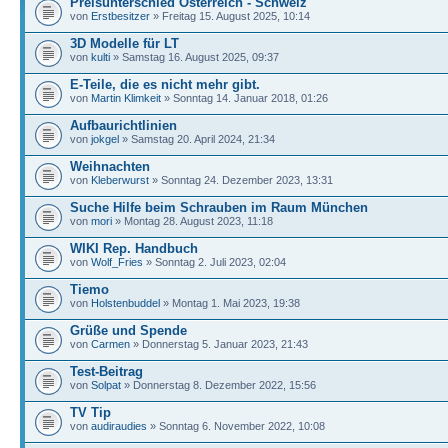
Preisunterschied Österreich - Schweiz
von
Erstbesitzer
» Freitag 15. August 2025, 10:14
3D Modelle für LT
von
kulti
» Samstag 16. August 2025, 09:37
E-Teile, die es nicht mehr gibt.
von
Martin Klimkeit
» Sonntag 14. Januar 2018, 01:26
Aufbaurichtlinien
von
jokgel
» Samstag 20. April 2024, 21:34
Weihnachten
von
Kleberwurst
» Sonntag 24. Dezember 2023, 13:31
Suche Hilfe beim Schrauben im Raum München
von
mori
» Montag 28. August 2023, 11:18
WIKI Rep. Handbuch
von
Wolf_Fries
» Sonntag 2. Juli 2023, 02:04
Tiemo
von
Holstenbuddel
» Montag 1. Mai 2023, 19:38
Grüße und Spende
von
Carmen
» Donnerstag 5. Januar 2023, 21:43
Test-Beitrag
von
Solpat
» Donnerstag 8. Dezember 2022, 15:56
TV Tip
von
audiraudies
» Sonntag 6. November 2022, 10:08