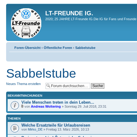
LT-FREUNDE IG.
2020; 25 JAHRE LT-Freunde IG.Die IG für Fans und Freunde 
Foren-Übersicht
‹
Öffentliche Foren
‹
Sabbelstube
Sabbelstube
Neues Thema erstellen
BEKANNTMACHUNGEN
Viele Menschen treten in dein Leben...
von
Andreas Woltering
» Sonntag 29. Juli 2018, 23:31
THEMEN
Welche Ersatzteile für Urlaubsreisen
von
Mirko_DE
» Freitag 13. März 2026, 10:13