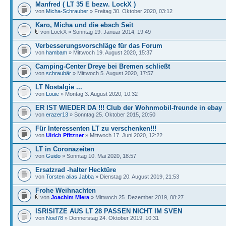
Manfred ( LT 35 E bezw. LockX )
von
Micha-Schrauber
» Freitag 30. Oktober 2020, 03:12
Karo, Micha und die ebsch Seit
von LockX » Sonntag 19. Januar 2014, 19:49
Verbesserungsvorschläge für das Forum
von
hambam
» Mittwoch 19. August 2020, 15:37
Camping-Center Dreye bei Bremen schließt
von
schraubär
» Mittwoch 5. August 2020, 17:57
LT Nostalgie ...
von
Louie
» Montag 3. August 2020, 10:32
ER IST WIEDER DA !!! Club der Wohnmobil-freunde in ebay
von
erazer13
» Sonntag 25. Oktober 2015, 20:50
Für Interessenten LT zu verschenken!!!
von
Ulrich Pfitzner
» Mittwoch 17. Juni 2020, 12:22
LT in Coronazeiten
von
Guido
» Sonntag 10. Mai 2020, 18:57
Ersatzrad -halter Hecktüre
von
Torsten alias Jabba
» Dienstag 20. August 2019, 21:53
Frohe Weihnachten
von
Joachim Miera
» Mittwoch 25. Dezember 2019, 08:27
ISRISITZE AUS LT 28 PASSEN NICHT IM SVEN
von
Noel78
» Donnerstag 24. Oktober 2019, 10:31