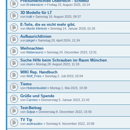
Preisunterschied Österreich - Schweiz
von
Erstbesitzer
» Freitag 15. August 2025, 10:14
3D Modelle für LT
von
kulti
» Samstag 16. August 2025, 09:37
E-Teile, die es nicht mehr gibt.
von
Martin Klimkeit
» Sonntag 14. Januar 2018, 01:26
Aufbaurichtlinien
von
jokgel
» Samstag 20. April 2024, 21:34
Weihnachten
von
Kleberwurst
» Sonntag 24. Dezember 2023, 13:31
Suche Hilfe beim Schrauben im Raum München
von
mori
» Montag 28. August 2023, 11:18
WIKI Rep. Handbuch
von
Wolf_Fries
» Sonntag 2. Juli 2023, 02:04
Tiemo
von
Holstenbuddel
» Montag 1. Mai 2023, 19:38
Grüße und Spende
von
Carmen
» Donnerstag 5. Januar 2023, 21:43
Test-Beitrag
von
Solpat
» Donnerstag 8. Dezember 2022, 15:56
TV Tip
von
audiraudies
» Sonntag 6. November 2022, 10:08