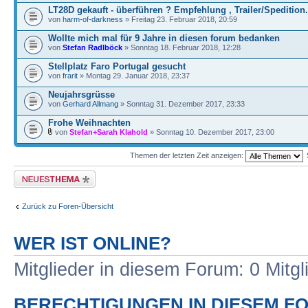
LT28D gekauft - überführen ? Empfehlung , Trailer/Spedition.
von
harm-of-darkness
» Freitag 23. Februar 2018, 20:59
Wollte mich mal für 9 Jahre in diesen forum bedanken
von
Stefan Radlböck
» Sonntag 18. Februar 2018, 12:28
Stellplatz Faro Portugal gesucht
von
frarit
» Montag 29. Januar 2018, 23:37
Neujahrsgrüsse
von
Gerhard Allmang
» Sonntag 31. Dezember 2017, 23:33
Frohe Weihnachten
von
Stefan+Sarah Klahold
» Sonntag 10. Dezember 2017, 23:00
Themen der letzten Zeit anzeigen:
Neues Thema erstellen
Zurück zu Foren-Übersicht
WER IST ONLINE?
Mitglieder in diesem Forum: 0 Mitg
BERECHTIGUNGEN IN DIESEM F