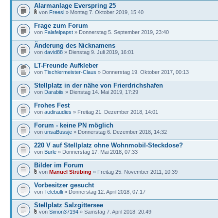
Alarmanlage Everspring 25
von
Freesi
» Montag 7. Oktober 2019, 15:40
Frage zum Forum
von
Falafelpapst
» Donnerstag 5. September 2019, 23:40
Änderung des Nicknamens
von
david88
» Dienstag 9. Juli 2019, 16:01
LT-Freunde Aufkleber
von
Tischlermeister-Claus
» Donnerstag 19. Oktober 2017, 00:13
Stellplatz in der nähe von Frierdrichshafen
von
Darabiis
» Dienstag 14. Mai 2019, 17:29
Frohes Fest
von
audiraudies
» Freitag 21. Dezember 2018, 14:01
Forum - keine PN möglich
von
unsaBussje
» Donnerstag 6. Dezember 2018, 14:32
220 V auf Stellplatz ohne Wohnmobil-Steckdose?
von
Burle
» Donnerstag 17. Mai 2018, 07:33
Bilder im Forum
von
Manuel Strübing
» Freitag 25. November 2011, 10:39
Vorbesitzer gesucht
von
Telebulli
» Donnerstag 12. April 2018, 07:17
Stellplatz Salzgittersee
von
Simon37194
» Samstag 7. April 2018, 20:49