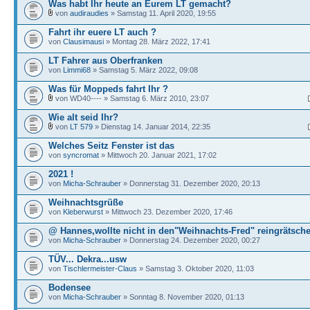
Was habt Ihr heute an Eurem LT gemacht?
von
audiraudies
» Samstag 11. April 2020, 19:55
Fahrt ihr euere LT auch ?
von
Clausimausi
» Montag 28. März 2022, 17:41
LT Fahrer aus Oberfranken
von
Limmi68
» Samstag 5. März 2022, 09:08
Was für Moppeds fahrt Ihr ?
von WD40---- » Samstag 6. März 2010, 23:07
Wie alt seid Ihr?
von
LT 579
» Dienstag 14. Januar 2014, 22:35
Welches Seitz Fenster ist das
von
syncromat
» Mittwoch 20. Januar 2021, 17:02
2021 !
von
Micha-Schrauber
» Donnerstag 31. Dezember 2020, 20:13
Weihnachtsgrüße
von
Kleberwurst
» Mittwoch 23. Dezember 2020, 17:46
@ Hannes,wollte nicht in den"Weihnachts-Fred" reingrätsch
von
Micha-Schrauber
» Donnerstag 24. Dezember 2020, 00:27
TÜV... Dekra...usw
von
Tischlermeister-Claus
» Samstag 3. Oktober 2020, 11:03
Bodensee
von
Micha-Schrauber
» Sonntag 8. November 2020, 01:13