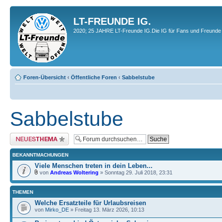
LT-FREUNDE IG.
2020; 25 JAHRE LT-Freunde IG.Die IG für Fans und Freunde 
Foren-Übersicht
‹
Öffentliche Foren
‹
Sabbelstube
Sabbelstube
Neues Thema erstellen
BEKANNTMACHUNGEN
Viele Menschen treten in dein Leben...
von
Andreas Woltering
» Sonntag 29. Juli 2018, 23:31
THEMEN
Welche Ersatzteile für Urlaubsreisen
von
Mirko_DE
» Freitag 13. März 2026, 10:13