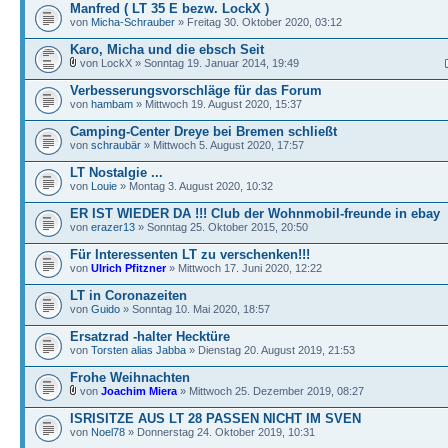
Manfred ( LT 35 E bezw. LockX )
von
Micha-Schrauber
» Freitag 30. Oktober 2020, 03:12
Karo, Micha und die ebsch Seit
von LockX » Sonntag 19. Januar 2014, 19:49
Verbesserungsvorschläge für das Forum
von
hambam
» Mittwoch 19. August 2020, 15:37
Camping-Center Dreye bei Bremen schließt
von
schraubär
» Mittwoch 5. August 2020, 17:57
LT Nostalgie ...
von
Louie
» Montag 3. August 2020, 10:32
ER IST WIEDER DA !!! Club der Wohnmobil-freunde in ebay
von
erazer13
» Sonntag 25. Oktober 2015, 20:50
Für Interessenten LT zu verschenken!!!
von
Ulrich Pfitzner
» Mittwoch 17. Juni 2020, 12:22
LT in Coronazeiten
von
Guido
» Sonntag 10. Mai 2020, 18:57
Ersatzrad -halter Hecktüre
von
Torsten alias Jabba
» Dienstag 20. August 2019, 21:53
Frohe Weihnachten
von
Joachim Miera
» Mittwoch 25. Dezember 2019, 08:27
ISRISITZE AUS LT 28 PASSEN NICHT IM SVEN
von
Noel78
» Donnerstag 24. Oktober 2019, 10:31