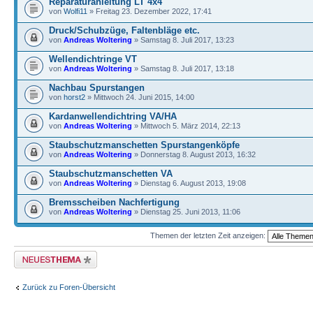
Reparaturanleitung LT 4x4
von
Wolfi11
» Freitag 23. Dezember 2022, 17:41
Druck/Schubzüge, Faltenbläge etc.
von
Andreas Woltering
» Samstag 8. Juli 2017, 13:23
Wellendichtringe VT
von
Andreas Woltering
» Samstag 8. Juli 2017, 13:18
Nachbau Spurstangen
von
horst2
» Mittwoch 24. Juni 2015, 14:00
Kardanwellendichtring VA/HA
von
Andreas Woltering
» Mittwoch 5. März 2014, 22:13
Staubschutzmanschetten Spurstangenköpfe
von
Andreas Woltering
» Donnerstag 8. August 2013, 16:32
Staubschutzmanschetten VA
von
Andreas Woltering
» Dienstag 6. August 2013, 19:08
Bremsscheiben Nachfertigung
von
Andreas Woltering
» Dienstag 25. Juni 2013, 11:06
Themen der letzten Zeit anzeigen:
Neues Thema erstellen
Zurück zu Foren-Übersicht