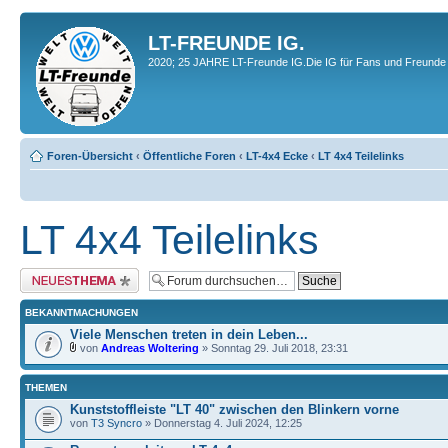
LT-FREUNDE IG.
2020; 25 JAHRE LT-Freunde IG.Die IG für Fans und Freunde 
Foren-Übersicht
‹
Öffentliche Foren
‹
LT-4x4 Ecke
‹
LT 4x4 Teilelinks
LT 4x4 Teilelinks
Neues Thema erstellen
BEKANNTMACHUNGEN
Viele Menschen treten in dein Leben...
von
Andreas Woltering
» Sonntag 29. Juli 2018, 23:31
THEMEN
Kunststoffleiste "LT 40" zwischen den Blinkern vorne
von
T3 Syncro
» Donnerstag 4. Juli 2024, 12:25