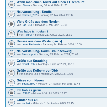
Wenn man einen Tower auf einen LT schraubt
von
LTower
» Dienstag 30. April 2024, 21:25
Neuvorstellung - Knuffel
von
Carsten_262
» Sonntag 12. Mai 2024, 20:06
Viele Grüße aus dem Norden
von
FabT3LT
» Mittwoch 1. Mai 2024, 21:18
Was habe ich getan ?
von
Talgraf
» Sonntag 21. Januar 2024, 15:31
Grüsse aus dem Westallgäu :-)
von
unser Herbertle
» Samstag 24. Februar 2024, 10:09
Neuvorstellung- Raum Braunschweig
von
Passmoppel
» Dienstag 13. Februar 2024, 20:40
Grüße aus Straubing
von
KlausLT192
» Montag 5. Februar 2024, 15:12
Grüße aus Kolbermoor/Obb
von sancho-usa » Montag 27. Mai 2013, 10:30
Güsse vom Neuen
von
Strada2500
» Mittwoch 27. September 2023, 11:48
Ich hab es getan
von
LT2828
» Mittwoch 31. Juli 2013, 23:17
Günter aus OS
von
Kuhhirt
» Mittwoch 6. September 2023, 23:45