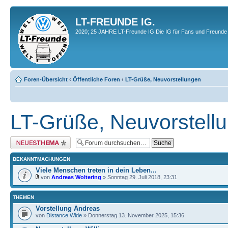
LT-FREUNDE IG.
2020; 25 JAHRE LT-Freunde IG.Die IG für Fans und Freunde 
Foren-Übersicht
‹
Öffentliche Foren
‹
LT-Grüße, Neuvorstellungen
LT-Grüße, Neuvorstell
Neues Thema erstellen
BEKANNTMACHUNGEN
Viele Menschen treten in dein Leben...
von
Andreas Woltering
» Sonntag 29. Juli 2018, 23:31
THEMEN
Vorstellung Andreas
von
Distance Wide
» Donnerstag 13. November 2025, 15:36