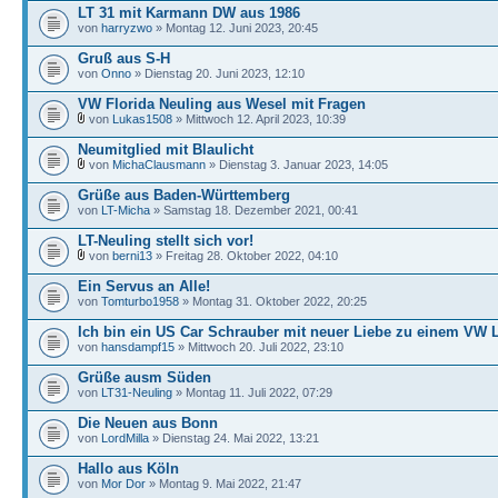
LT 31 mit Karmann DW aus 1986
von
harryzwo
» Montag 12. Juni 2023, 20:45
Gruß aus S-H
von
Onno
» Dienstag 20. Juni 2023, 12:10
VW Florida Neuling aus Wesel mit Fragen
von
Lukas1508
» Mittwoch 12. April 2023, 10:39
Neumitglied mit Blaulicht
von
MichaClausmann
» Dienstag 3. Januar 2023, 14:05
Grüße aus Baden-Württemberg
von
LT-Micha
» Samstag 18. Dezember 2021, 00:41
LT-Neuling stellt sich vor!
von
berni13
» Freitag 28. Oktober 2022, 04:10
Ein Servus an Alle!
von
Tomturbo1958
» Montag 31. Oktober 2022, 20:25
Ich bin ein US Car Schrauber mit neuer Liebe zu einem VW 
von
hansdampf15
» Mittwoch 20. Juli 2022, 23:10
Grüße ausm Süden
von
LT31-Neuling
» Montag 11. Juli 2022, 07:29
Die Neuen aus Bonn
von
LordMilla
» Dienstag 24. Mai 2022, 13:21
Hallo aus Köln
von
Mor Dor
» Montag 9. Mai 2022, 21:47