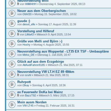
Neuvorstellung Willi
von
Willi84HH
» Donnerstag 4. September 2025, 09:13
Neuer aus dem Oberbergischen
von
ObiV20
» Montag 15. September 2025, 18:02
guude :)
von
diesel_elfe
» Sonntag 17. August 2025, 11:39
Vorstellung und Hilferuf
von
LiMa43
» Mittwoch 9. April 2025, 13:54
Grüße von Melli und Björn :-)
von
Hoshy
» Montag 4. August 2025, 15:55
Neuvorstellung aus Wuppertal - LT35 EX TSF - Umbaupläne
von
Mirko_DE
» Dienstag 1. Juli 2025, 16:47
Glück auf aus dem Erzgebirge
von
AltAudiFahrer8185
» Mittwoch 21. Mai 2025, 07:11
Neuvorstellung VW LT.H EZ 89 48tkm
von
sruhl
» Mittwoch 21. Mai 2025, 08:31
Ruhrpott
von
t3kay
» Sonntag 6. April 2025, 18:36
ex Feuerwehr DoKa bei Mainz
von
BazzT92
» Mittwoch 5. März 2025, 17:15
Moin ausm Norden
von
VW LT45
» Freitag 21. Februar 2025, 16:31