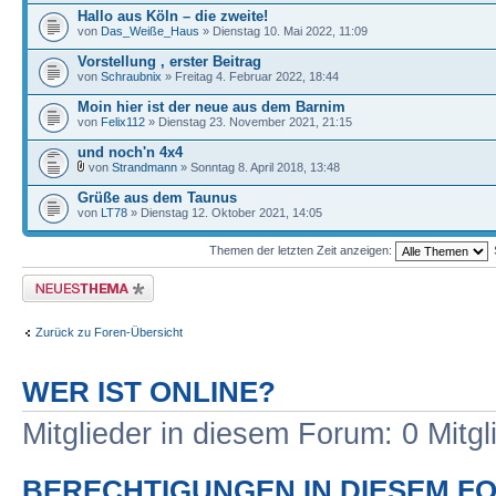
Hallo aus Köln – die zweite!
von
Das_Weiße_Haus
» Dienstag 10. Mai 2022, 11:09
Vorstellung , erster Beitrag
von
Schraubnix
» Freitag 4. Februar 2022, 18:44
Moin hier ist der neue aus dem Barnim
von
Felix112
» Dienstag 23. November 2021, 21:15
und noch'n 4x4
von
Strandmann
» Sonntag 8. April 2018, 13:48
Grüße aus dem Taunus
von
LT78
» Dienstag 12. Oktober 2021, 14:05
Themen der letzten Zeit anzeigen:
Neues Thema erstellen
Zurück zu Foren-Übersicht
WER IST ONLINE?
Mitglieder in diesem Forum: 0 Mitg
BERECHTIGUNGEN IN DIESEM F