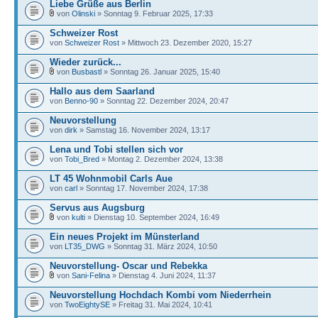
Liebe Grüße aus Berlin
von
Olinski
» Sonntag 9. Februar 2025, 17:33
Schweizer Rost
von
Schweizer Rost
» Mittwoch 23. Dezember 2020, 15:27
Wieder zurück...
von
Busbastl
» Sonntag 26. Januar 2025, 15:40
Hallo aus dem Saarland
von
Benno-90
» Sonntag 22. Dezember 2024, 20:47
Neuvorstellung
von
dirk
» Samstag 16. November 2024, 13:17
Lena und Tobi stellen sich vor
von
Tobi_Bred
» Montag 2. Dezember 2024, 13:38
LT 45 Wohnmobil Carls Aue
von
carl
» Sonntag 17. November 2024, 17:38
Servus aus Augsburg
von
kulti
» Dienstag 10. September 2024, 16:49
Ein neues Projekt im Münsterland
von
LT35_DWG
» Sonntag 31. März 2024, 10:50
Neuvorstellung- Oscar und Rebekka
von
Sani-Felina
» Dienstag 4. Juni 2024, 11:37
Neuvorstellung Hochdach Kombi vom Niederrhein
von
TwoEightySE
» Freitag 31. Mai 2024, 10:41