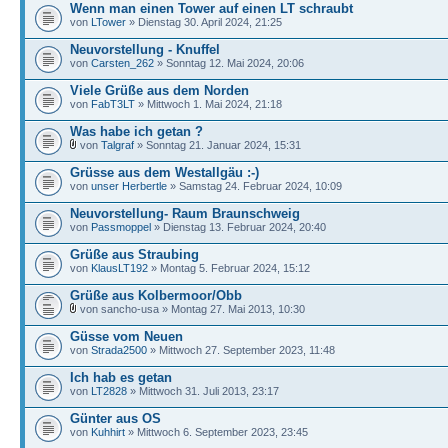
Wenn man einen Tower auf einen LT schraubt
von
LTower
» Dienstag 30. April 2024, 21:25
Neuvorstellung - Knuffel
von
Carsten_262
» Sonntag 12. Mai 2024, 20:06
Viele Grüße aus dem Norden
von
FabT3LT
» Mittwoch 1. Mai 2024, 21:18
Was habe ich getan ?
von
Talgraf
» Sonntag 21. Januar 2024, 15:31
Grüsse aus dem Westallgäu :-)
von
unser Herbertle
» Samstag 24. Februar 2024, 10:09
Neuvorstellung- Raum Braunschweig
von
Passmoppel
» Dienstag 13. Februar 2024, 20:40
Grüße aus Straubing
von
KlausLT192
» Montag 5. Februar 2024, 15:12
Grüße aus Kolbermoor/Obb
von sancho-usa » Montag 27. Mai 2013, 10:30
Güsse vom Neuen
von
Strada2500
» Mittwoch 27. September 2023, 11:48
Ich hab es getan
von
LT2828
» Mittwoch 31. Juli 2013, 23:17
Günter aus OS
von
Kuhhirt
» Mittwoch 6. September 2023, 23:45