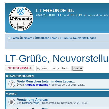
LT-FREUNDE IG.
2020; 25 JAHRE LT-Freunde IG.Die IG für Fans und Freunde 
Foren-Übersicht
‹
Öffentliche Foren
‹
LT-Grüße, Neuvorstellungen
LT-Grüße, Neuvorstell
Neues Thema erstellen
BEKANNTMACHUNGEN
Viele Menschen treten in dein Leben...
von
Andreas Woltering
» Sonntag 29. Juli 2018, 23:31
THEMEN
Vorstellung Andreas
von
Distance Wide
» Donnerstag 13. November 2025, 15:36