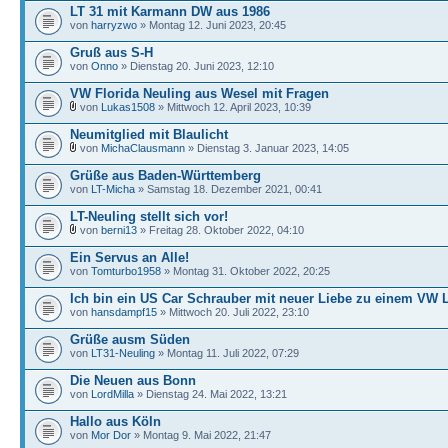
LT 31 mit Karmann DW aus 1986
von
harryzwo
» Montag 12. Juni 2023, 20:45
Gruß aus S-H
von
Onno
» Dienstag 20. Juni 2023, 12:10
VW Florida Neuling aus Wesel mit Fragen
von
Lukas1508
» Mittwoch 12. April 2023, 10:39
Neumitglied mit Blaulicht
von
MichaClausmann
» Dienstag 3. Januar 2023, 14:05
Grüße aus Baden-Württemberg
von
LT-Micha
» Samstag 18. Dezember 2021, 00:41
LT-Neuling stellt sich vor!
von
berni13
» Freitag 28. Oktober 2022, 04:10
Ein Servus an Alle!
von
Tomturbo1958
» Montag 31. Oktober 2022, 20:25
Ich bin ein US Car Schrauber mit neuer Liebe zu einem VW 
von
hansdampf15
» Mittwoch 20. Juli 2022, 23:10
Grüße ausm Süden
von
LT31-Neuling
» Montag 11. Juli 2022, 07:29
Die Neuen aus Bonn
von
LordMilla
» Dienstag 24. Mai 2022, 13:21
Hallo aus Köln
von
Mor Dor
» Montag 9. Mai 2022, 21:47