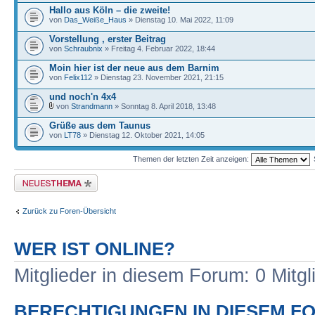
Hallo aus Köln – die zweite!
von
Das_Weiße_Haus
» Dienstag 10. Mai 2022, 11:09
Vorstellung , erster Beitrag
von
Schraubnix
» Freitag 4. Februar 2022, 18:44
Moin hier ist der neue aus dem Barnim
von
Felix112
» Dienstag 23. November 2021, 21:15
und noch'n 4x4
von
Strandmann
» Sonntag 8. April 2018, 13:48
Grüße aus dem Taunus
von
LT78
» Dienstag 12. Oktober 2021, 14:05
Themen der letzten Zeit anzeigen:
Neues Thema erstellen
Zurück zu Foren-Übersicht
WER IST ONLINE?
Mitglieder in diesem Forum: 0 Mitg
BERECHTIGUNGEN IN DIESEM F