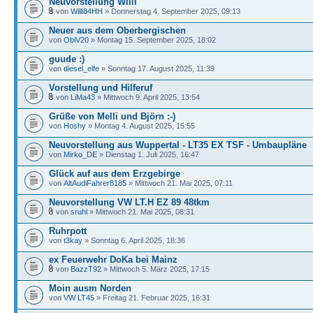
Neuvorstellung Willi
von
Willi84HH
» Donnerstag 4. September 2025, 09:13
Neuer aus dem Oberbergischen
von
ObiV20
» Montag 15. September 2025, 18:02
guude :)
von
diesel_elfe
» Sonntag 17. August 2025, 11:39
Vorstellung und Hilferuf
von
LiMa43
» Mittwoch 9. April 2025, 13:54
Grüße von Melli und Björn :-)
von
Hoshy
» Montag 4. August 2025, 15:55
Neuvorstellung aus Wuppertal - LT35 EX TSF - Umbaupläne
von
Mirko_DE
» Dienstag 1. Juli 2025, 16:47
Glück auf aus dem Erzgebirge
von
AltAudiFahrer8185
» Mittwoch 21. Mai 2025, 07:11
Neuvorstellung VW LT.H EZ 89 48tkm
von
sruhl
» Mittwoch 21. Mai 2025, 08:31
Ruhrpott
von
t3kay
» Sonntag 6. April 2025, 18:36
ex Feuerwehr DoKa bei Mainz
von
BazzT92
» Mittwoch 5. März 2025, 17:15
Moin ausm Norden
von
VW LT45
» Freitag 21. Februar 2025, 16:31