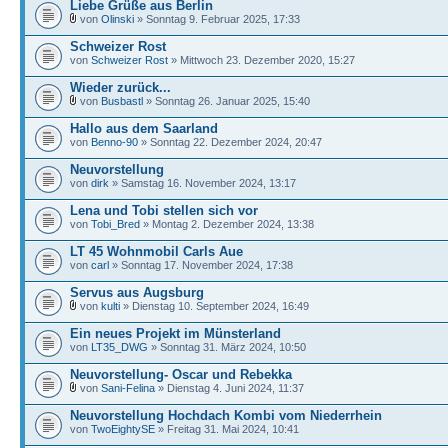
Liebe Grüße aus Berlin
von
Olinski
» Sonntag 9. Februar 2025, 17:33
Schweizer Rost
von
Schweizer Rost
» Mittwoch 23. Dezember 2020, 15:27
Wieder zurück...
von
Busbastl
» Sonntag 26. Januar 2025, 15:40
Hallo aus dem Saarland
von
Benno-90
» Sonntag 22. Dezember 2024, 20:47
Neuvorstellung
von
dirk
» Samstag 16. November 2024, 13:17
Lena und Tobi stellen sich vor
von
Tobi_Bred
» Montag 2. Dezember 2024, 13:38
LT 45 Wohnmobil Carls Aue
von
carl
» Sonntag 17. November 2024, 17:38
Servus aus Augsburg
von
kulti
» Dienstag 10. September 2024, 16:49
Ein neues Projekt im Münsterland
von
LT35_DWG
» Sonntag 31. März 2024, 10:50
Neuvorstellung- Oscar und Rebekka
von
Sani-Felina
» Dienstag 4. Juni 2024, 11:37
Neuvorstellung Hochdach Kombi vom Niederrhein
von
TwoEightySE
» Freitag 31. Mai 2024, 10:41