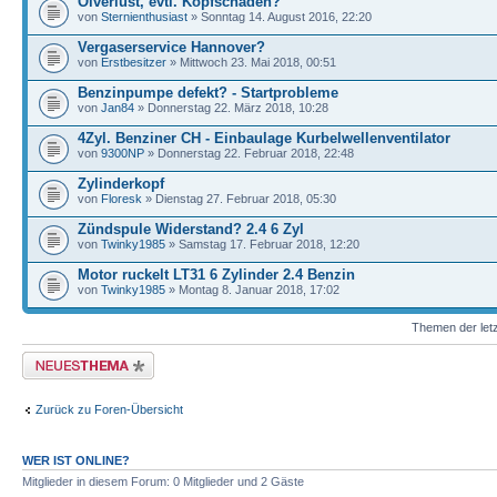
Ölverlust, evtl. Kopfschaden?
von
Sternienthusiast
» Sonntag 14. August 2016, 22:20
Vergaserservice Hannover?
von
Erstbesitzer
» Mittwoch 23. Mai 2018, 00:51
Benzinpumpe defekt? - Startprobleme
von
Jan84
» Donnerstag 22. März 2018, 10:28
4Zyl. Benziner CH - Einbaulage Kurbelwellenventilator
von
9300NP
» Donnerstag 22. Februar 2018, 22:48
Zylinderkopf
von
Floresk
» Dienstag 27. Februar 2018, 05:30
Zündspule Widerstand? 2.4 6 Zyl
von
Twinky1985
» Samstag 17. Februar 2018, 12:20
Motor ruckelt LT31 6 Zylinder 2.4 Benzin
von
Twinky1985
» Montag 8. Januar 2018, 17:02
Themen der letz
Neues Thema erstellen
Zurück zu Foren-Übersicht
WER IST ONLINE?
Mitglieder in diesem Forum: 0 Mitglieder und 2 Gäste