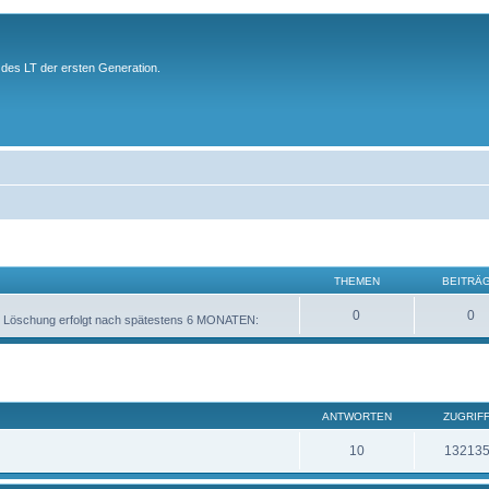
des LT der ersten Generation.
THEMEN
BEITRÄ
0
0
sche Löschung erfolgt nach spätestens 6 MONATEN:
ANTWORTEN
ZUGRIF
10
13213