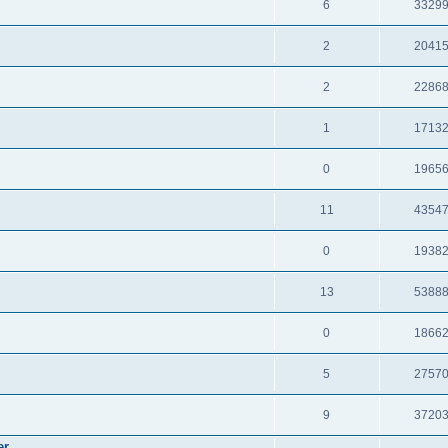
6
3329
2
2041
2
2286
1
1713
0
1965
11
4354
0
1938
13
5388
0
1866
5
2757
9
3720
er