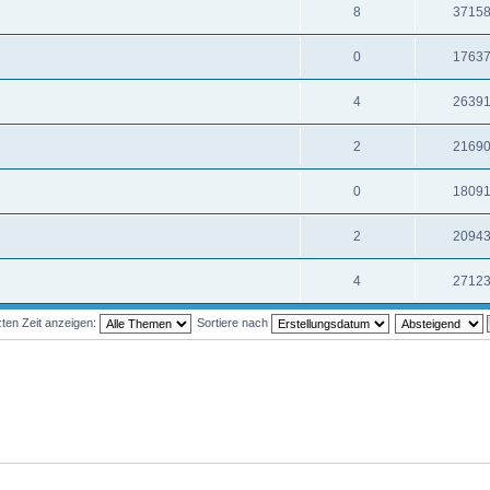
8
3715
0
1763
4
2639
2
2169
0
1809
2
2094
4
2712
ten Zeit anzeigen:
Sortiere nach