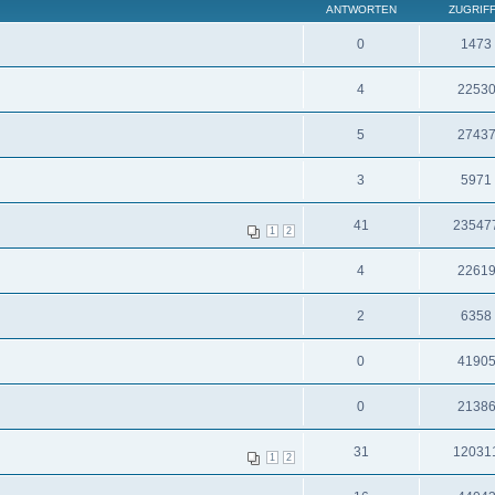
ANTWORTEN
ZUGRIF
0
1473
4
2253
5
2743
3
5971
41
23547
1
2
4
2261
2
6358
0
4190
0
2138
31
12031
1
2