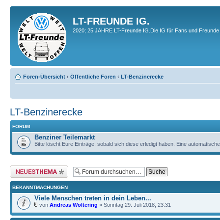
LT-FREUNDE IG.
2020; 25 JAHRE LT-Freunde IG.Die IG für Fans und Freunde 
Foren-Übersicht
‹
Öffentliche Foren
‹
LT-Benzinerecke
LT-Benzinerecke
FORUM
Benziner Teilemarkt
Bitte löscht Eure Einträge. sobald sich diese erledigt haben. Eine automati
Neues Thema erstellen
BEKANNTMACHUNGEN
Viele Menschen treten in dein Leben...
von
Andreas Woltering
» Sonntag 29. Juli 2018, 23:31