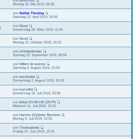
von
loskochos
7
Montag 20. Mai 2019, 08:36
von
Stefan Thesing
3
Samstag 20. April 2019, 20:56
von
Skoot
5
Donnerstag 28. März 2019, 11:55
von
Skoot
4
Montag 15. Oktober 2018, 16:52
von
christianlematz
6
Sonntag 23. September 2018, 08:59
von
Willem de woeste
5
Samstag 4. August 2018, 23:39
von
wurstsalat
0
Donnerstag 2. August 2018, 18:18
von
karl toffel
0
Donnerstag 19. Juli 2018, 20:56
von
Anton DV 80 kW 109 PS
2
Mittwoch 11. Juli 2018, 16:20
von
Hannes 6Zylinder Benziner
4
Montag 9. Juli 2018, 15:55
von
Thomsaloniki
8
Freitag 22. Juni 2018, 15:01