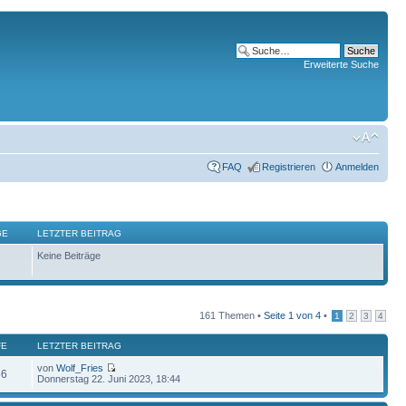
Erweiterte Suche
FAQ
Registrieren
Anmelden
GE
LETZTER BEITRAG
Keine Beiträge
161 Themen •
Seite
1
von
4
•
1
2
3
4
FE
LETZTER BEITRAG
von
Wolf_Fries
56
Donnerstag 22. Juni 2023, 18:44