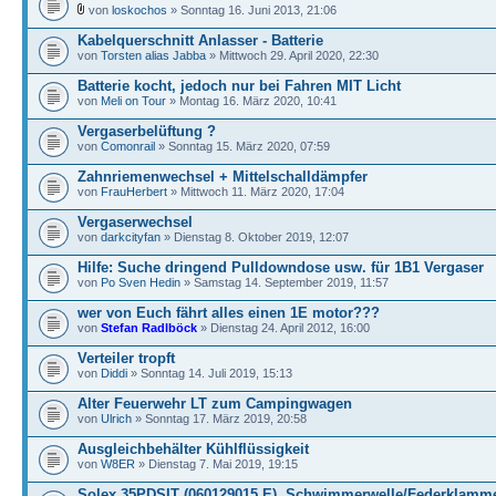
von
loskochos
» Sonntag 16. Juni 2013, 21:06
Kabelquerschnitt Anlasser - Batterie
von
Torsten alias Jabba
» Mittwoch 29. April 2020, 22:30
Batterie kocht, jedoch nur bei Fahren MIT Licht
von
Meli on Tour
» Montag 16. März 2020, 10:41
Vergaserbelüftung ?
von
Comonrail
» Sonntag 15. März 2020, 07:59
Zahnriemenwechsel + Mittelschalldämpfer
von
FrauHerbert
» Mittwoch 11. März 2020, 17:04
Vergaserwechsel
von
darkcityfan
» Dienstag 8. Oktober 2019, 12:07
Hilfe: Suche dringend Pulldowndose usw. für 1B1 Vergaser
von
Po Sven Hedin
» Samstag 14. September 2019, 11:57
wer von Euch fährt alles einen 1E motor???
von
Stefan Radlböck
» Dienstag 24. April 2012, 16:00
Verteiler tropft
von
Diddi
» Sonntag 14. Juli 2019, 15:13
Alter Feuerwehr LT zum Campingwagen
von
Ulrich
» Sonntag 17. März 2019, 20:58
Ausgleichbehälter Kühlflüssigkeit
von
W8ER
» Dienstag 7. Mai 2019, 19:15
Solex 35PDSIT (060129015 E), Schwimmerwelle/Federklamm