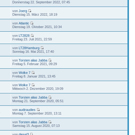
3
Donnerstag 22. September 2022, 07:45
von
Joerg
8
Dienstag 15. März 2022, 18:19
von
Atlantic
2
Dienstag 19. Oktober 2021, 10:34
von
LT2828
7
Freitag 23. Juli 2021, 22:59
von
LT28Hamburg
2
Sonntag 16. Mai 2021, 17:40
von
Torsten alias Jabba
2
Freitag 5. Februar 2021, 09:29
von
Wolke 7
1
Freitag 8. Januar 2021, 13:45
von
Wolke 7
6
Mittwoch 2. Dezember 2020, 19:09
von
Torsten alias Jabba
2
Montag 21. September 2020, 05:51
von
audiraudies
4
Montag 7. September 2020, 13:11
von
Torsten alias Jabba
2
Samstag 15. August 2020, 07:13
von
diesel3