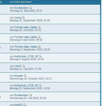
FE
LETZTER BEITRAG
von
Erstbesitzer
Sonntag 31. Mai 2026, 23:37
von
Joerg
0
Montag 15. September 2025, 01:43
von
Torsten alias Jabba
7
Montag 28. Juli 2025, 22:32
von
Torsten alias Jabba
Dienstag 8. April 2025, 09:42
von
Torsten alias Jabba
7
Dienstag 3. September 2024, 10:20
von
KatSchutz_LT28_1E
9
Montag 5. August 2024, 14:33
von
UweT
Montag 15. Juli 2024, 17:59
von
Rueder
5
Donnerstag 19. Oktober 2023, 13:17
von
KatSchutz_LT28_1E
6
Montag 25. September 2023, 14:55
von
Erstbesitzer
1
Donnerstag 20. Juli 2023, 22:25
von
joni313