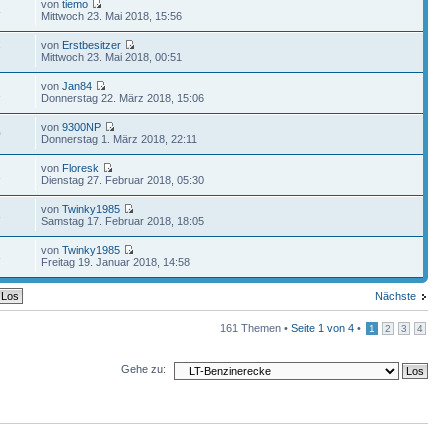
von
tiemo
8
Mittwoch 23. Mai 2018, 15:56
von
Erstbesitzer
7
Mittwoch 23. Mai 2018, 00:51
von
Jan84
1
Donnerstag 22. März 2018, 15:06
von
9300NP
0
Donnerstag 1. März 2018, 22:11
von
Floresk
1
Dienstag 27. Februar 2018, 05:30
von
Twinky1985
3
Samstag 17. Februar 2018, 18:05
von
Twinky1985
3
Freitag 19. Januar 2018, 14:58
Nächste
161 Themen •
Seite
1
von
4
•
1
2
3
4
Gehe zu: