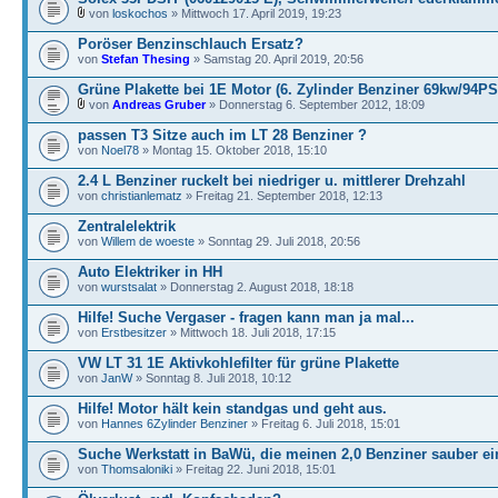
von
loskochos
» Mittwoch 17. April 2019, 19:23
Poröser Benzinschlauch Ersatz?
von
Stefan Thesing
» Samstag 20. April 2019, 20:56
Grüne Plakette bei 1E Motor (6. Zylinder Benziner 69kw/94PS
von
Andreas Gruber
» Donnerstag 6. September 2012, 18:09
passen T3 Sitze auch im LT 28 Benziner ?
von
Noel78
» Montag 15. Oktober 2018, 15:10
2.4 L Benziner ruckelt bei niedriger u. mittlerer Drehzahl
von
christianlematz
» Freitag 21. September 2018, 12:13
Zentralelektrik
von
Willem de woeste
» Sonntag 29. Juli 2018, 20:56
Auto Elektriker in HH
von
wurstsalat
» Donnerstag 2. August 2018, 18:18
Hilfe! Suche Vergaser - fragen kann man ja mal...
von
Erstbesitzer
» Mittwoch 18. Juli 2018, 17:15
VW LT 31 1E Aktivkohlefilter für grüne Plakette
von
JanW
» Sonntag 8. Juli 2018, 10:12
Hilfe! Motor hält kein standgas und geht aus.
von
Hannes 6Zylinder Benziner
» Freitag 6. Juli 2018, 15:01
Suche Werkstatt in BaWü, die meinen 2,0 Benziner sauber ei
von
Thomsaloniki
» Freitag 22. Juni 2018, 15:01