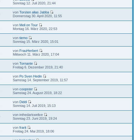
9
Sonntag 12. Juli 2020, 21:44
von
Torsten alias Jabba
5
Donnerstag 30. April 2020, 11:55
von
Meli on Tour
8
Montag 16. März 2020, 22:53
von
tiemo
2
Sonntag 15. März 2020, 15:01
von
FrauHerbert
6
Mittwoch 11. März 2020, 17:04
von
Tornante
7
Freitag 6. Dezember 2019, 21:40
von
Po Sven Hedin
2
Samstag 14. September 2019, 11:57
von
coopster
8
Samstag 24. August 2019, 18:22
von
Diddi
2
Sonntag 14. Juli 2019, 15:13
von inthedarkwelive
0
Sonntag 23. Juni 2019, 19:24
von
frarit
3
Freitag 24. Mai 2019, 18:06