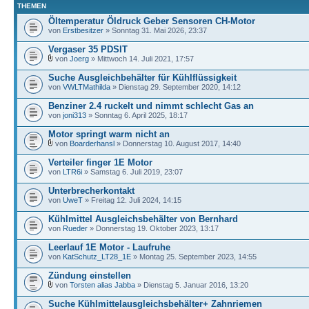
THEMEN
Öltemperatur Öldruck Geber Sensoren CH-Motor
von
Erstbesitzer
» Sonntag 31. Mai 2026, 23:37
Vergaser 35 PDSIT
von
Joerg
» Mittwoch 14. Juli 2021, 17:57
Suche Ausgleichbehälter für Kühlflüssigkeit
von
VWLTMathilda
» Dienstag 29. September 2020, 14:12
Benziner 2.4 ruckelt und nimmt schlecht Gas an
von
joni313
» Sonntag 6. April 2025, 18:17
Motor springt warm nicht an
von
Boarderhansl
» Donnerstag 10. August 2017, 14:40
Verteiler finger 1E Motor
von
LTR6i
» Samstag 6. Juli 2019, 23:07
Unterbrecherkontakt
von
UweT
» Freitag 12. Juli 2024, 14:15
Kühlmittel Ausgleichsbehälter von Bernhard
von
Rueder
» Donnerstag 19. Oktober 2023, 13:17
Leerlauf 1E Motor - Laufruhe
von
KatSchutz_LT28_1E
» Montag 25. September 2023, 14:55
Zündung einstellen
von
Torsten alias Jabba
» Dienstag 5. Januar 2016, 13:20
Suche Kühlmittelausgleichsbehälter+ Zahnriemen