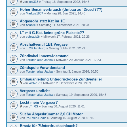
von
joni313
» Freitag 16. September 2022, 16:48
Hoher Benzinverbrauch (Umbau auf Diesel???)
von
Markus1887
» Montag 28. Juni 2021, 14:48
Abgasrohr statt Kat im 1E
von
Atlantic
» Samstag 11. September 2021, 20:28
LT mit G-Kat. keine grüne Plakette??
von
schraubär
» Mittwoch 17. Februar 2021, 22:23
Abschaltventil 1B1 Vergaser
von
LT28Hamburg
» Montag 3. Mai 2021, 22:29
Zündkabel Innenwiderstand
von
Torsten alias Jabba
» Mittwoch 20. Januar 2021, 17:33
Zündspule Vorwiderstand
von
Torsten alias Jabba
» Sonntag 3. Januar 2016, 20:50
Umbauanleitung Unterdruckdose Zündverteiler
von
Wolke 7
» Mittwoch 2. Dezember 2020, 19:09
Vergaser undicht
von
Torsten alias Jabba
» Samstag 19. September 2020, 15:43
Leckt mein Vergaser?
von
LT_RS
» Sonntag 30. August 2020, 11:01
Suche Abgaskrümmer 2,0 CH Motor
von
Po Sven Hedin
» Samstag 15. August 2020, 01:16
Ersatz für ?Unterdruckschlauch?