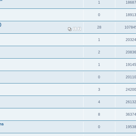
1
1868
0
1891
)
28
10784
1
2
1
2032
2
2083
1
1914
0
2011
3
2420
4
2613
8
3637
ns
0
1953