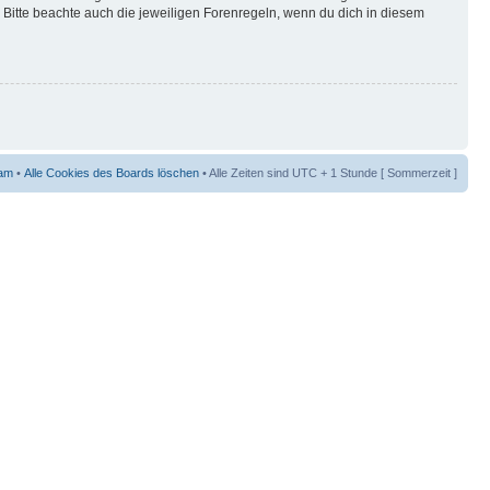
Bitte beachte auch die jeweiligen Forenregeln, wenn du dich in diesem
am
•
Alle Cookies des Boards löschen
• Alle Zeiten sind UTC + 1 Stunde [ Sommerzeit ]