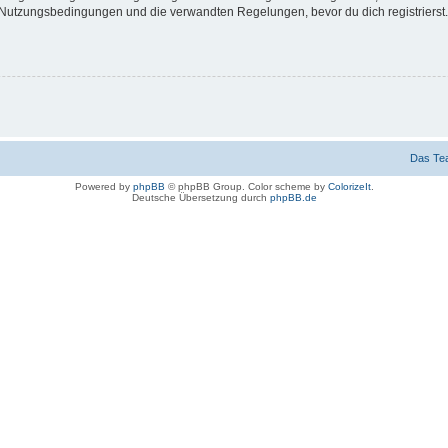
Nutzungsbedingungen und die verwandten Regelungen, bevor du dich registrierst. 
Das Te
Powered by
phpBB
© phpBB Group. Color scheme by
ColorizeIt
.
Deutsche Übersetzung durch
phpBB.de