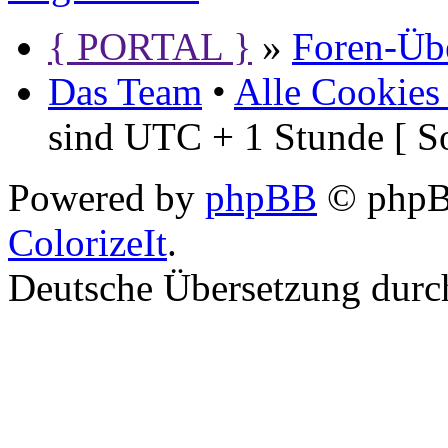
{ PORTAL }
»
Foren-Übe
Das Team
•
Alle Cookies
sind UTC + 1 Stunde [ S
Powered by
phpBB
© phpBB
ColorizeIt
.
Deutsche Übersetzung dur