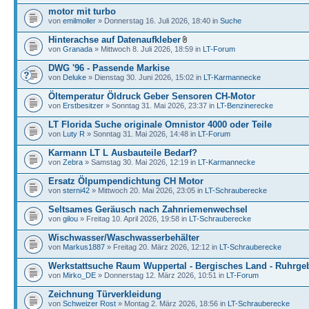
motor mit turbo
von
emilmoller
» Donnerstag 16. Juli 2026, 18:40 in
Suche
Hinterachse auf Datenaufkleber
von
Granada
» Mittwoch 8. Juli 2026, 18:59 in
LT-Forum
DWG '96 - Passende Markise
von
Deluke
» Dienstag 30. Juni 2026, 15:02 in
LT-Karmannecke
Öltemperatur Öldruck Geber Sensoren CH-Motor
von
Erstbesitzer
» Sonntag 31. Mai 2026, 23:37 in
LT-Benzinerecke
LT Florida Suche originale Omnistor 4000 oder Teile
von
Luty R
» Sonntag 31. Mai 2026, 14:48 in
LT-Forum
Karmann LT L Ausbauteile Bedarf?
von
Zebra
» Samstag 30. Mai 2026, 12:19 in
LT-Karmannecke
Ersatz Ölpumpendichtung CH Motor
von
sterni42
» Mittwoch 20. Mai 2026, 23:05 in
LT-Schrauberecke
Seltsames Geräusch nach Zahnriemenwechsel
von
gilou
» Freitag 10. April 2026, 19:58 in
LT-Schrauberecke
Wischwasser/Waschwasserbehälter
von
Markus1887
» Freitag 20. März 2026, 12:12 in
LT-Schrauberecke
Werkstattsuche Raum Wuppertal - Bergisches Land - Ruhrgeb
von
Mirko_DE
» Donnerstag 12. März 2026, 10:51 in
LT-Forum
Zeichnung Türverkleidung
von
Schweizer Rost
» Montag 2. März 2026, 18:56 in
LT-Schrauberecke