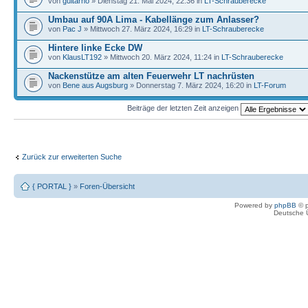
von
guitarno
» Dienstag 21. Mai 2024, 22:36 in
LT-Schrauberecke
Umbau auf 90A Lima - Kabellänge zum Anlasser?
von
Pac J
» Mittwoch 27. März 2024, 16:29 in
LT-Schrauberecke
Hintere linke Ecke DW
von
KlausLT192
» Mittwoch 20. März 2024, 11:24 in
LT-Schrauberecke
Nackenstütze am alten Feuerwehr LT nachrüsten
von
Bene aus Augsburg
» Donnerstag 7. März 2024, 16:20 in
LT-Forum
Beiträge der letzten Zeit anzeigen
Zurück zur erweiterten Suche
{ PORTAL }
»
Foren-Übersicht
Powered by
phpBB
© p
Deutsche 