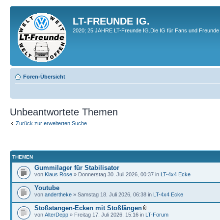
LT-FREUNDE IG.
2020; 25 JAHRE LT-Freunde IG.Die IG für Fans und Freunde 
Foren-Übersicht
Unbeantwortete Themen
Zurück zur erweiterten Suche
THEMEN
Gummilager für Stabilisator
von
Klaus Rose
» Donnerstag 30. Juli 2026, 00:37 in
LT-4x4 Ecke
Youtube
von
andertheke
» Samstag 18. Juli 2026, 06:38 in
LT-4x4 Ecke
Stoßstangen-Ecken mit Stoßfängen
von
AlterDepp
» Freitag 17. Juli 2026, 15:16 in
LT-Forum