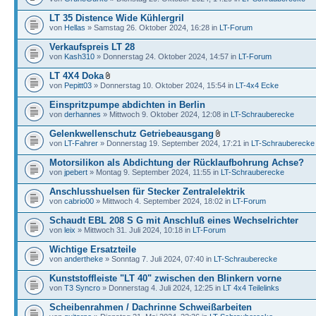
LT 35 Distence Wide Kühlergril
von
Hellas
» Samstag 26. Oktober 2024, 16:28 in
LT-Forum
Verkaufspreis LT 28
von
Kash310
» Donnerstag 24. Oktober 2024, 14:57 in
LT-Forum
LT 4X4 Doka
von
Pepitt03
» Donnerstag 10. Oktober 2024, 15:54 in
LT-4x4 Ecke
Einspritzpumpe abdichten in Berlin
von
derhannes
» Mittwoch 9. Oktober 2024, 12:08 in
LT-Schrauberecke
Gelenkwellenschutz Getriebeausgang
von
LT-Fahrer
» Donnerstag 19. September 2024, 17:21 in
LT-Schrauberecke
Motorsilikon als Abdichtung der Rücklaufbohrung Achse?
von
jpebert
» Montag 9. September 2024, 11:55 in
LT-Schrauberecke
Anschlusshuelsen für Stecker Zentralelektrik
von
cabrio00
» Mittwoch 4. September 2024, 18:02 in
LT-Forum
Schaudt EBL 208 S G mit Anschluß eines Wechselrichter
von
leix
» Mittwoch 31. Juli 2024, 10:18 in
LT-Forum
Wichtige Ersatzteile
von
andertheke
» Sonntag 7. Juli 2024, 07:40 in
LT-Schrauberecke
Kunststoffleiste "LT 40" zwischen den Blinkern vorne
von
T3 Syncro
» Donnerstag 4. Juli 2024, 12:25 in
LT 4x4 Teilelinks
Scheibenrahmen / Dachrinne Schweißarbeiten