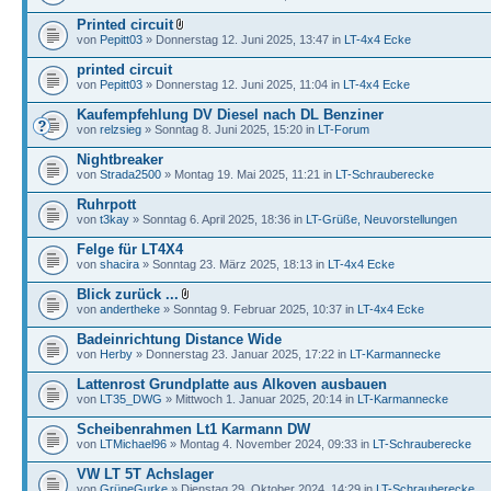
Printed circuit
von
Pepitt03
» Donnerstag 12. Juni 2025, 13:47 in
LT-4x4 Ecke
printed circuit
von
Pepitt03
» Donnerstag 12. Juni 2025, 11:04 in
LT-4x4 Ecke
Kaufempfehlung DV Diesel nach DL Benziner
von
relzsieg
» Sonntag 8. Juni 2025, 15:20 in
LT-Forum
Nightbreaker
von
Strada2500
» Montag 19. Mai 2025, 11:21 in
LT-Schrauberecke
Ruhrpott
von
t3kay
» Sonntag 6. April 2025, 18:36 in
LT-Grüße, Neuvorstellungen
Felge für LT4X4
von
shacira
» Sonntag 23. März 2025, 18:13 in
LT-4x4 Ecke
Blick zurück ...
von
andertheke
» Sonntag 9. Februar 2025, 10:37 in
LT-4x4 Ecke
Badeinrichtung Distance Wide
von
Herby
» Donnerstag 23. Januar 2025, 17:22 in
LT-Karmannecke
Lattenrost Grundplatte aus Alkoven ausbauen
von
LT35_DWG
» Mittwoch 1. Januar 2025, 20:14 in
LT-Karmannecke
Scheibenrahmen Lt1 Karmann DW
von
LTMichael96
» Montag 4. November 2024, 09:33 in
LT-Schrauberecke
VW LT 5T Achslager
von
GrüneGurke
» Dienstag 29. Oktober 2024, 14:29 in
LT-Schrauberecke