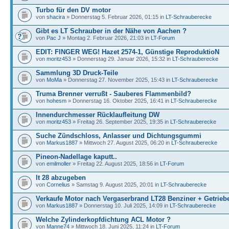
Turbo für den DV motor
von
shacira
» Donnerstag 5. Februar 2026, 01:15 in
LT-Schrauberecke
Gibt es LT Schrauber in der Nähe von Aachen ?
von
Pac J
» Montag 2. Februar 2026, 21:03 in
LT-Forum
EDIT: FINGER WEG! Hazet 2574-1, Günstige ReproduktioN
von
moritz453
» Donnerstag 29. Januar 2026, 15:32 in
LT-Schrauberecke
Sammlung 3D Druck-Teile
von
MoMa
» Donnerstag 27. November 2025, 15:43 in
LT-Schrauberecke
Truma Brenner verrußt - Sauberes Flammenbild?
von
hohesm
» Donnerstag 16. Oktober 2025, 16:41 in
LT-Schrauberecke
Innendurchmesser Rücklaufleitung DW
von
moritz453
» Freitag 26. September 2025, 19:35 in
LT-Schrauberecke
Suche Zündschloss, Anlasser und Dichtungsgummi
von
Markus1887
» Mittwoch 27. August 2025, 06:20 in
LT-Schrauberecke
Pineon-Nadellage kaputt..
von
emilmoller
» Freitag 22. August 2025, 18:56 in
LT-Forum
lt 28 abzugeben
von
Cornelius
» Samstag 9. August 2025, 20:01 in
LT-Schrauberecke
Verkaufe Motor nach Vergaserbrand LT28 Benziner + Getrieb
von
Markus1887
» Donnerstag 10. Juli 2025, 14:09 in
LT-Schrauberecke
Welche Zylinderkopfdichtung ACL Motor ?
von
Manne74
» Mittwoch 18. Juni 2025, 11:24 in
LT-Forum