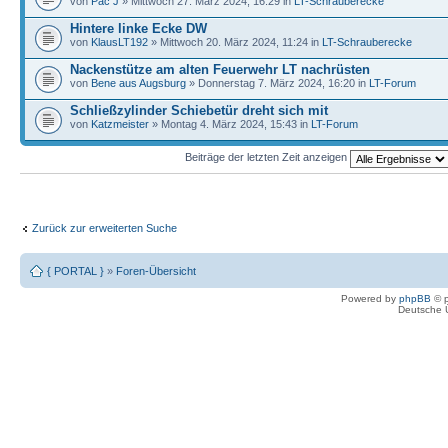
von
Pac J
» Mittwoch 27. März 2024, 16:29 in
LT-Schrauberecke
Hintere linke Ecke DW
von
KlausLT192
» Mittwoch 20. März 2024, 11:24 in
LT-Schrauberecke
Nackenstütze am alten Feuerwehr LT nachrüsten
von
Bene aus Augsburg
» Donnerstag 7. März 2024, 16:20 in
LT-Forum
Schließzylinder Schiebetür dreht sich mit
von
Katzmeister
» Montag 4. März 2024, 15:43 in
LT-Forum
Beiträge der letzten Zeit anzeigen
Zurück zur erweiterten Suche
{ PORTAL }
»
Foren-Übersicht
Powered by
phpBB
© p
Deutsche 