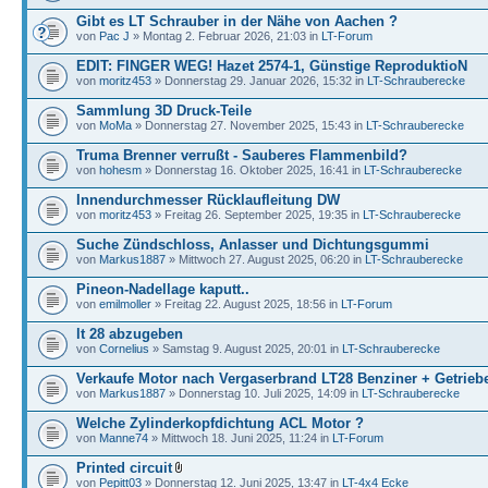
Gibt es LT Schrauber in der Nähe von Aachen ?
von
Pac J
» Montag 2. Februar 2026, 21:03 in
LT-Forum
EDIT: FINGER WEG! Hazet 2574-1, Günstige ReproduktioN
von
moritz453
» Donnerstag 29. Januar 2026, 15:32 in
LT-Schrauberecke
Sammlung 3D Druck-Teile
von
MoMa
» Donnerstag 27. November 2025, 15:43 in
LT-Schrauberecke
Truma Brenner verrußt - Sauberes Flammenbild?
von
hohesm
» Donnerstag 16. Oktober 2025, 16:41 in
LT-Schrauberecke
Innendurchmesser Rücklaufleitung DW
von
moritz453
» Freitag 26. September 2025, 19:35 in
LT-Schrauberecke
Suche Zündschloss, Anlasser und Dichtungsgummi
von
Markus1887
» Mittwoch 27. August 2025, 06:20 in
LT-Schrauberecke
Pineon-Nadellage kaputt..
von
emilmoller
» Freitag 22. August 2025, 18:56 in
LT-Forum
lt 28 abzugeben
von
Cornelius
» Samstag 9. August 2025, 20:01 in
LT-Schrauberecke
Verkaufe Motor nach Vergaserbrand LT28 Benziner + Getrieb
von
Markus1887
» Donnerstag 10. Juli 2025, 14:09 in
LT-Schrauberecke
Welche Zylinderkopfdichtung ACL Motor ?
von
Manne74
» Mittwoch 18. Juni 2025, 11:24 in
LT-Forum
Printed circuit
von
Pepitt03
» Donnerstag 12. Juni 2025, 13:47 in
LT-4x4 Ecke