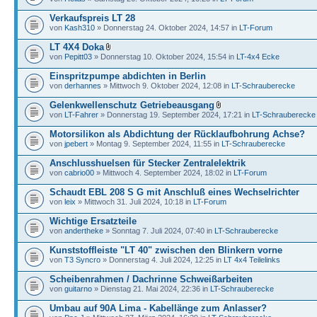
Verkaufspreis LT 28
von
Kash310
» Donnerstag 24. Oktober 2024, 14:57 in
LT-Forum
LT 4X4 Doka
von
Pepitt03
» Donnerstag 10. Oktober 2024, 15:54 in
LT-4x4 Ecke
Einspritzpumpe abdichten in Berlin
von
derhannes
» Mittwoch 9. Oktober 2024, 12:08 in
LT-Schrauberecke
Gelenkwellenschutz Getriebeausgang
von
LT-Fahrer
» Donnerstag 19. September 2024, 17:21 in
LT-Schrauberecke
Motorsilikon als Abdichtung der Rücklaufbohrung Achse?
von
jpebert
» Montag 9. September 2024, 11:55 in
LT-Schrauberecke
Anschlusshuelsen für Stecker Zentralelektrik
von
cabrio00
» Mittwoch 4. September 2024, 18:02 in
LT-Forum
Schaudt EBL 208 S G mit Anschluß eines Wechselrichter
von
leix
» Mittwoch 31. Juli 2024, 10:18 in
LT-Forum
Wichtige Ersatzteile
von
andertheke
» Sonntag 7. Juli 2024, 07:40 in
LT-Schrauberecke
Kunststoffleiste "LT 40" zwischen den Blinkern vorne
von
T3 Syncro
» Donnerstag 4. Juli 2024, 12:25 in
LT 4x4 Teilelinks
Scheibenrahmen / Dachrinne Schweißarbeiten
von
guitarno
» Dienstag 21. Mai 2024, 22:36 in
LT-Schrauberecke
Umbau auf 90A Lima - Kabellänge zum Anlasser?