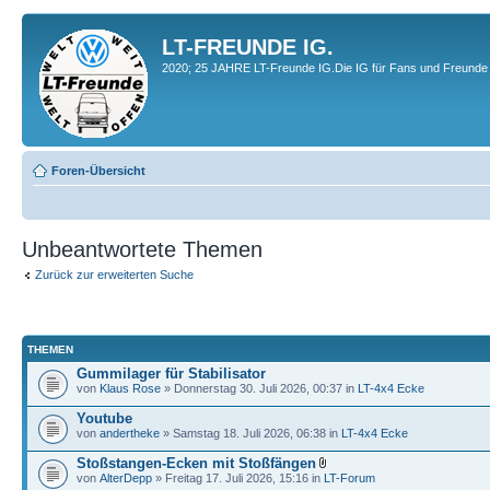
LT-FREUNDE IG.
2020; 25 JAHRE LT-Freunde IG.Die IG für Fans und Freunde 
Foren-Übersicht
Unbeantwortete Themen
Zurück zur erweiterten Suche
THEMEN
Gummilager für Stabilisator
von
Klaus Rose
» Donnerstag 30. Juli 2026, 00:37 in
LT-4x4 Ecke
Youtube
von
andertheke
» Samstag 18. Juli 2026, 06:38 in
LT-4x4 Ecke
Stoßstangen-Ecken mit Stoßfängen
von
AlterDepp
» Freitag 17. Juli 2026, 15:16 in
LT-Forum