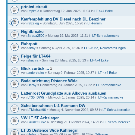
printed circuit
von
Pepitt03
» Donnerstag 12. Juni 2025, 11:04 in
LT-4x4 Ecke
Kaufempfehlung DV Diesel nach DL Benziner
von
relzsieg
» Sonntag 8. Juni 2025, 15:20 in
LT-Forum
Nightbreaker
von
Strada2500
» Montag 19. Mai 2025, 11:21 in
LT-Schrauberecke
Ruhrpott
von
t3kay
» Sonntag 6. April 2025, 18:36 in
LT-Grüße, Neuvorstellungen
Felge für LT4X4
von
shacira
» Sonntag 23. März 2025, 18:13 in
LT-4x4 Ecke
Blick zurück ...
von
andertheke
» Sonntag 9. Februar 2025, 10:37 in
LT-4x4 Ecke
Badeinrichtung Distance Wide
von
Herby
» Donnerstag 23. Januar 2025, 17:22 in
LT-Karmannecke
Lattenrost Grundplatte aus Alkoven ausbauen
von
LT35_DWG
» Mittwoch 1. Januar 2025, 20:14 in
LT-Karmannecke
Scheibenrahmen Lt1 Karmann DW
von
LTMichael96
» Montag 4. November 2024, 09:33 in
LT-Schrauberecke
VW LT 5T Achslager
von
GrüneGurke
» Dienstag 29. Oktober 2024, 14:29 in
LT-Schrauberecke
LT 35 Distence Wide Kühlergril
von
Hellas
» Samstag 26. Oktober 2024, 16:28 in
LT-Forum