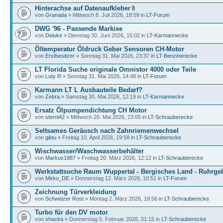
Hinterachse auf Datenaufkleber
von
Granada
» Mittwoch 8. Juli 2026, 18:59 in
LT-Forum
DWG '96 - Passende Markise
von
Deluke
» Dienstag 30. Juni 2026, 15:02 in
LT-Karmannecke
Öltemperatur Öldruck Geber Sensoren CH-Motor
von
Erstbesitzer
» Sonntag 31. Mai 2026, 23:37 in
LT-Benzinerecke
LT Florida Suche originale Omnistor 4000 oder Teile
von
Luty R
» Sonntag 31. Mai 2026, 14:48 in
LT-Forum
Karmann LT L Ausbauteile Bedarf?
von
Zebra
» Samstag 30. Mai 2026, 12:19 in
LT-Karmannecke
Ersatz Ölpumpendichtung CH Motor
von
sterni42
» Mittwoch 20. Mai 2026, 23:05 in
LT-Schrauberecke
Seltsames Geräusch nach Zahnriemenwechsel
von
gilou
» Freitag 10. April 2026, 19:58 in
LT-Schrauberecke
Wischwasser/Waschwasserbehälter
von
Markus1887
» Freitag 20. März 2026, 12:12 in
LT-Schrauberecke
Werkstattsuche Raum Wuppertal - Bergisches Land - Ruhrgeb
von
Mirko_DE
» Donnerstag 12. März 2026, 10:51 in
LT-Forum
Zeichnung Türverkleidung
von
Schweizer Rost
» Montag 2. März 2026, 18:56 in
LT-Schrauberecke
Turbo für den DV motor
von
shacira
» Donnerstag 5. Februar 2026, 01:15 in
LT-Schrauberecke