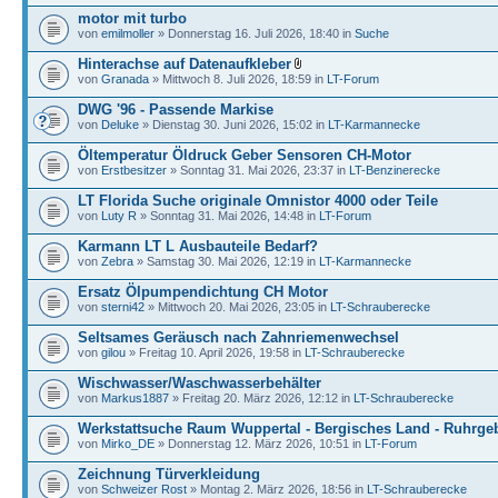
motor mit turbo
von
emilmoller
» Donnerstag 16. Juli 2026, 18:40 in
Suche
Hinterachse auf Datenaufkleber
von
Granada
» Mittwoch 8. Juli 2026, 18:59 in
LT-Forum
DWG '96 - Passende Markise
von
Deluke
» Dienstag 30. Juni 2026, 15:02 in
LT-Karmannecke
Öltemperatur Öldruck Geber Sensoren CH-Motor
von
Erstbesitzer
» Sonntag 31. Mai 2026, 23:37 in
LT-Benzinerecke
LT Florida Suche originale Omnistor 4000 oder Teile
von
Luty R
» Sonntag 31. Mai 2026, 14:48 in
LT-Forum
Karmann LT L Ausbauteile Bedarf?
von
Zebra
» Samstag 30. Mai 2026, 12:19 in
LT-Karmannecke
Ersatz Ölpumpendichtung CH Motor
von
sterni42
» Mittwoch 20. Mai 2026, 23:05 in
LT-Schrauberecke
Seltsames Geräusch nach Zahnriemenwechsel
von
gilou
» Freitag 10. April 2026, 19:58 in
LT-Schrauberecke
Wischwasser/Waschwasserbehälter
von
Markus1887
» Freitag 20. März 2026, 12:12 in
LT-Schrauberecke
Werkstattsuche Raum Wuppertal - Bergisches Land - Ruhrgeb
von
Mirko_DE
» Donnerstag 12. März 2026, 10:51 in
LT-Forum
Zeichnung Türverkleidung
von
Schweizer Rost
» Montag 2. März 2026, 18:56 in
LT-Schrauberecke