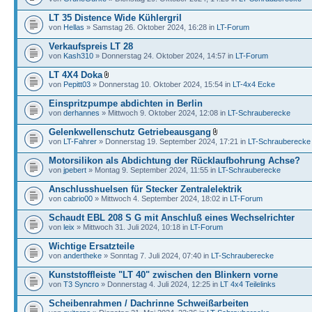
LT 35 Distence Wide Kühlergril
von
Hellas
» Samstag 26. Oktober 2024, 16:28 in
LT-Forum
Verkaufspreis LT 28
von
Kash310
» Donnerstag 24. Oktober 2024, 14:57 in
LT-Forum
LT 4X4 Doka
von
Pepitt03
» Donnerstag 10. Oktober 2024, 15:54 in
LT-4x4 Ecke
Einspritzpumpe abdichten in Berlin
von
derhannes
» Mittwoch 9. Oktober 2024, 12:08 in
LT-Schrauberecke
Gelenkwellenschutz Getriebeausgang
von
LT-Fahrer
» Donnerstag 19. September 2024, 17:21 in
LT-Schrauberecke
Motorsilikon als Abdichtung der Rücklaufbohrung Achse?
von
jpebert
» Montag 9. September 2024, 11:55 in
LT-Schrauberecke
Anschlusshuelsen für Stecker Zentralelektrik
von
cabrio00
» Mittwoch 4. September 2024, 18:02 in
LT-Forum
Schaudt EBL 208 S G mit Anschluß eines Wechselrichter
von
leix
» Mittwoch 31. Juli 2024, 10:18 in
LT-Forum
Wichtige Ersatzteile
von
andertheke
» Sonntag 7. Juli 2024, 07:40 in
LT-Schrauberecke
Kunststoffleiste "LT 40" zwischen den Blinkern vorne
von
T3 Syncro
» Donnerstag 4. Juli 2024, 12:25 in
LT 4x4 Teilelinks
Scheibenrahmen / Dachrinne Schweißarbeiten