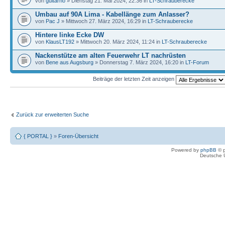
von
guitarno
» Dienstag 21. Mai 2024, 22:36 in
LT-Schrauberecke
Umbau auf 90A Lima - Kabellänge zum Anlasser?
von
Pac J
» Mittwoch 27. März 2024, 16:29 in
LT-Schrauberecke
Hintere linke Ecke DW
von
KlausLT192
» Mittwoch 20. März 2024, 11:24 in
LT-Schrauberecke
Nackenstütze am alten Feuerwehr LT nachrüsten
von
Bene aus Augsburg
» Donnerstag 7. März 2024, 16:20 in
LT-Forum
Beiträge der letzten Zeit anzeigen
Zurück zur erweiterten Suche
{ PORTAL }
»
Foren-Übersicht
Powered by
phpBB
© p
Deutsche 