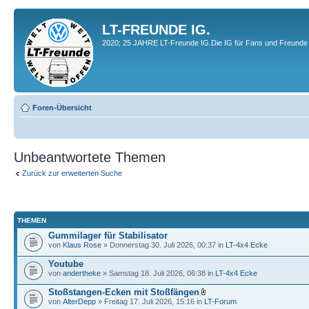
LT-FREUNDE IG.
2020; 25 JAHRE LT-Freunde IG.Die IG für Fans und Freunde 
Foren-Übersicht
Unbeantwortete Themen
Zurück zur erweiterten Suche
THEMEN
Gummilager für Stabilisator
von
Klaus Rose
» Donnerstag 30. Juli 2026, 00:37 in
LT-4x4 Ecke
Youtube
von
andertheke
» Samstag 18. Juli 2026, 06:38 in
LT-4x4 Ecke
Stoßstangen-Ecken mit Stoßfängen
von
AlterDepp
» Freitag 17. Juli 2026, 15:16 in
LT-Forum