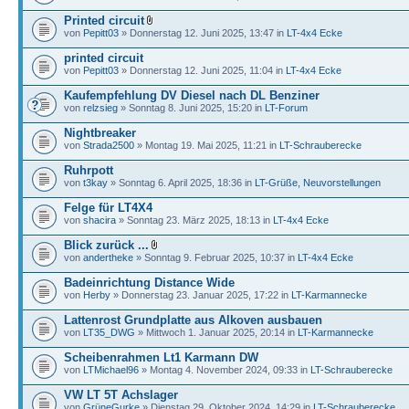
Printed circuit
von
Pepitt03
» Donnerstag 12. Juni 2025, 13:47 in
LT-4x4 Ecke
printed circuit
von
Pepitt03
» Donnerstag 12. Juni 2025, 11:04 in
LT-4x4 Ecke
Kaufempfehlung DV Diesel nach DL Benziner
von
relzsieg
» Sonntag 8. Juni 2025, 15:20 in
LT-Forum
Nightbreaker
von
Strada2500
» Montag 19. Mai 2025, 11:21 in
LT-Schrauberecke
Ruhrpott
von
t3kay
» Sonntag 6. April 2025, 18:36 in
LT-Grüße, Neuvorstellungen
Felge für LT4X4
von
shacira
» Sonntag 23. März 2025, 18:13 in
LT-4x4 Ecke
Blick zurück ...
von
andertheke
» Sonntag 9. Februar 2025, 10:37 in
LT-4x4 Ecke
Badeinrichtung Distance Wide
von
Herby
» Donnerstag 23. Januar 2025, 17:22 in
LT-Karmannecke
Lattenrost Grundplatte aus Alkoven ausbauen
von
LT35_DWG
» Mittwoch 1. Januar 2025, 20:14 in
LT-Karmannecke
Scheibenrahmen Lt1 Karmann DW
von
LTMichael96
» Montag 4. November 2024, 09:33 in
LT-Schrauberecke
VW LT 5T Achslager
von
GrüneGurke
» Dienstag 29. Oktober 2024, 14:29 in
LT-Schrauberecke