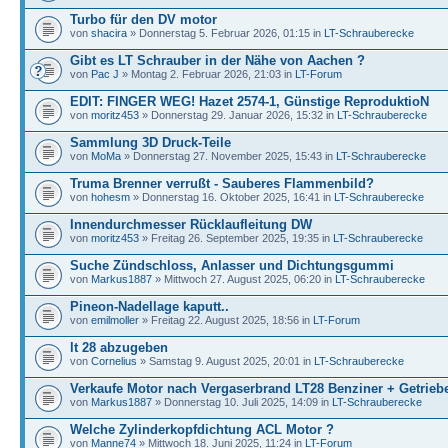
Turbo für den DV motor
von
shacira
» Donnerstag 5. Februar 2026, 01:15 in
LT-Schrauberecke
Gibt es LT Schrauber in der Nähe von Aachen ?
von
Pac J
» Montag 2. Februar 2026, 21:03 in
LT-Forum
EDIT: FINGER WEG! Hazet 2574-1, Günstige ReproduktioN
von
moritz453
» Donnerstag 29. Januar 2026, 15:32 in
LT-Schrauberecke
Sammlung 3D Druck-Teile
von
MoMa
» Donnerstag 27. November 2025, 15:43 in
LT-Schrauberecke
Truma Brenner verrußt - Sauberes Flammenbild?
von
hohesm
» Donnerstag 16. Oktober 2025, 16:41 in
LT-Schrauberecke
Innendurchmesser Rücklaufleitung DW
von
moritz453
» Freitag 26. September 2025, 19:35 in
LT-Schrauberecke
Suche Zündschloss, Anlasser und Dichtungsgummi
von
Markus1887
» Mittwoch 27. August 2025, 06:20 in
LT-Schrauberecke
Pineon-Nadellage kaputt..
von
emilmoller
» Freitag 22. August 2025, 18:56 in
LT-Forum
lt 28 abzugeben
von
Cornelius
» Samstag 9. August 2025, 20:01 in
LT-Schrauberecke
Verkaufe Motor nach Vergaserbrand LT28 Benziner + Getrieb
von
Markus1887
» Donnerstag 10. Juli 2025, 14:09 in
LT-Schrauberecke
Welche Zylinderkopfdichtung ACL Motor ?
von
Manne74
» Mittwoch 18. Juni 2025, 11:24 in
LT-Forum