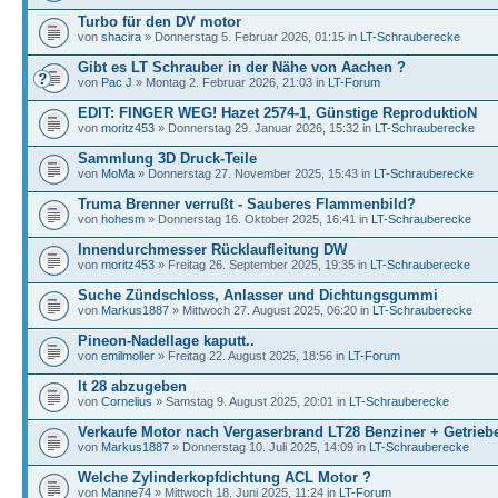
Turbo für den DV motor
von
shacira
» Donnerstag 5. Februar 2026, 01:15 in
LT-Schrauberecke
Gibt es LT Schrauber in der Nähe von Aachen ?
von
Pac J
» Montag 2. Februar 2026, 21:03 in
LT-Forum
EDIT: FINGER WEG! Hazet 2574-1, Günstige ReproduktioN
von
moritz453
» Donnerstag 29. Januar 2026, 15:32 in
LT-Schrauberecke
Sammlung 3D Druck-Teile
von
MoMa
» Donnerstag 27. November 2025, 15:43 in
LT-Schrauberecke
Truma Brenner verrußt - Sauberes Flammenbild?
von
hohesm
» Donnerstag 16. Oktober 2025, 16:41 in
LT-Schrauberecke
Innendurchmesser Rücklaufleitung DW
von
moritz453
» Freitag 26. September 2025, 19:35 in
LT-Schrauberecke
Suche Zündschloss, Anlasser und Dichtungsgummi
von
Markus1887
» Mittwoch 27. August 2025, 06:20 in
LT-Schrauberecke
Pineon-Nadellage kaputt..
von
emilmoller
» Freitag 22. August 2025, 18:56 in
LT-Forum
lt 28 abzugeben
von
Cornelius
» Samstag 9. August 2025, 20:01 in
LT-Schrauberecke
Verkaufe Motor nach Vergaserbrand LT28 Benziner + Getrieb
von
Markus1887
» Donnerstag 10. Juli 2025, 14:09 in
LT-Schrauberecke
Welche Zylinderkopfdichtung ACL Motor ?
von
Manne74
» Mittwoch 18. Juni 2025, 11:24 in
LT-Forum