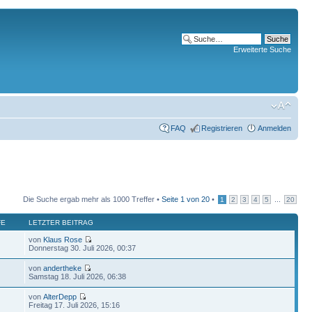
Erweiterte Suche
FAQ
Registrieren
Anmelden
Die Suche ergab mehr als 1000 Treffer •
Seite
1
von
20
•
...
1
2
3
4
5
20
FE
LETZTER BEITRAG
von
Klaus Rose
Donnerstag 30. Juli 2026, 00:37
von
andertheke
Samstag 18. Juli 2026, 06:38
von
AlterDepp
Freitag 17. Juli 2026, 15:16