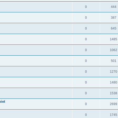
0
444
0
387
0
645
0
1485
0
1062
0
501
0
1270
0
1480
0
1538
iet
0
2699
0
1745