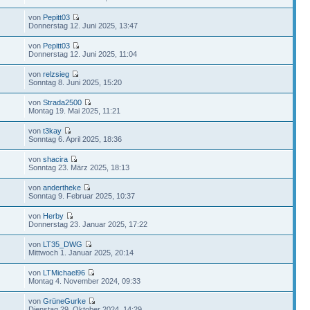
von
Pepitt03
Donnerstag 12. Juni 2025, 13:47
von
Pepitt03
Donnerstag 12. Juni 2025, 11:04
von
relzsieg
Sonntag 8. Juni 2025, 15:20
von
Strada2500
Montag 19. Mai 2025, 11:21
von
t3kay
Sonntag 6. April 2025, 18:36
von
shacira
Sonntag 23. März 2025, 18:13
von
andertheke
Sonntag 9. Februar 2025, 10:37
von
Herby
Donnerstag 23. Januar 2025, 17:22
von
LT35_DWG
Mittwoch 1. Januar 2025, 20:14
von
LTMichael96
Montag 4. November 2024, 09:33
von
GrüneGurke
Dienstag 29. Oktober 2024, 14:29