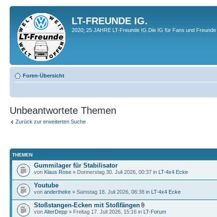
LT-FREUNDE IG.
2020; 25 JAHRE LT-Freunde IG.Die IG für Fans und Freunde 
Foren-Übersicht
Unbeantwortete Themen
Zurück zur erweiterten Suche
THEMEN
Gummilager für Stabilisator
von
Klaus Rose
» Donnerstag 30. Juli 2026, 00:37 in
LT-4x4 Ecke
Youtube
von
andertheke
» Samstag 18. Juli 2026, 06:38 in
LT-4x4 Ecke
Stoßstangen-Ecken mit Stoßfängen
von
AlterDepp
» Freitag 17. Juli 2026, 15:16 in
LT-Forum