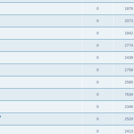
0
1876
0
2073
0
1842
0
2774
0
2439
0
2758
0
2580
0
7634
0
2346
e
0
2520
0
2413