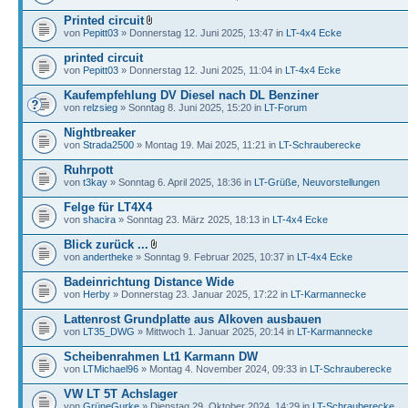
Printed circuit
von
Pepitt03
» Donnerstag 12. Juni 2025, 13:47 in
LT-4x4 Ecke
printed circuit
von
Pepitt03
» Donnerstag 12. Juni 2025, 11:04 in
LT-4x4 Ecke
Kaufempfehlung DV Diesel nach DL Benziner
von
relzsieg
» Sonntag 8. Juni 2025, 15:20 in
LT-Forum
Nightbreaker
von
Strada2500
» Montag 19. Mai 2025, 11:21 in
LT-Schrauberecke
Ruhrpott
von
t3kay
» Sonntag 6. April 2025, 18:36 in
LT-Grüße, Neuvorstellungen
Felge für LT4X4
von
shacira
» Sonntag 23. März 2025, 18:13 in
LT-4x4 Ecke
Blick zurück ...
von
andertheke
» Sonntag 9. Februar 2025, 10:37 in
LT-4x4 Ecke
Badeinrichtung Distance Wide
von
Herby
» Donnerstag 23. Januar 2025, 17:22 in
LT-Karmannecke
Lattenrost Grundplatte aus Alkoven ausbauen
von
LT35_DWG
» Mittwoch 1. Januar 2025, 20:14 in
LT-Karmannecke
Scheibenrahmen Lt1 Karmann DW
von
LTMichael96
» Montag 4. November 2024, 09:33 in
LT-Schrauberecke
VW LT 5T Achslager
von
GrüneGurke
» Dienstag 29. Oktober 2024, 14:29 in
LT-Schrauberecke