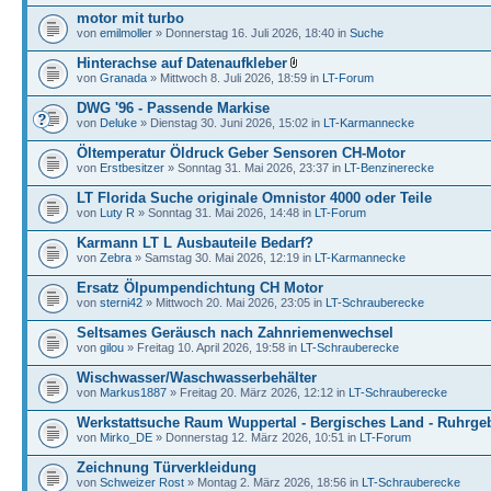
motor mit turbo
von
emilmoller
» Donnerstag 16. Juli 2026, 18:40 in
Suche
Hinterachse auf Datenaufkleber
von
Granada
» Mittwoch 8. Juli 2026, 18:59 in
LT-Forum
DWG '96 - Passende Markise
von
Deluke
» Dienstag 30. Juni 2026, 15:02 in
LT-Karmannecke
Öltemperatur Öldruck Geber Sensoren CH-Motor
von
Erstbesitzer
» Sonntag 31. Mai 2026, 23:37 in
LT-Benzinerecke
LT Florida Suche originale Omnistor 4000 oder Teile
von
Luty R
» Sonntag 31. Mai 2026, 14:48 in
LT-Forum
Karmann LT L Ausbauteile Bedarf?
von
Zebra
» Samstag 30. Mai 2026, 12:19 in
LT-Karmannecke
Ersatz Ölpumpendichtung CH Motor
von
sterni42
» Mittwoch 20. Mai 2026, 23:05 in
LT-Schrauberecke
Seltsames Geräusch nach Zahnriemenwechsel
von
gilou
» Freitag 10. April 2026, 19:58 in
LT-Schrauberecke
Wischwasser/Waschwasserbehälter
von
Markus1887
» Freitag 20. März 2026, 12:12 in
LT-Schrauberecke
Werkstattsuche Raum Wuppertal - Bergisches Land - Ruhrgeb
von
Mirko_DE
» Donnerstag 12. März 2026, 10:51 in
LT-Forum
Zeichnung Türverkleidung
von
Schweizer Rost
» Montag 2. März 2026, 18:56 in
LT-Schrauberecke