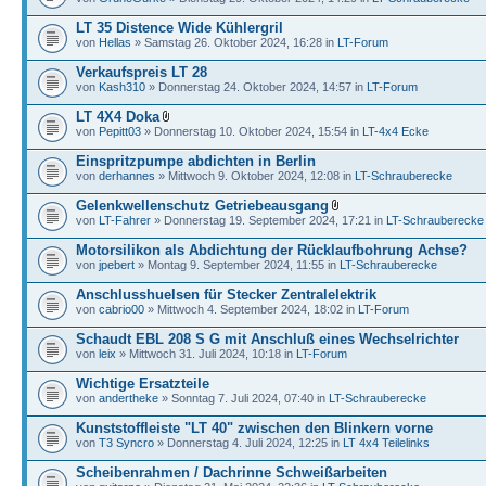
LT 35 Distence Wide Kühlergril
von
Hellas
» Samstag 26. Oktober 2024, 16:28 in
LT-Forum
Verkaufspreis LT 28
von
Kash310
» Donnerstag 24. Oktober 2024, 14:57 in
LT-Forum
LT 4X4 Doka
von
Pepitt03
» Donnerstag 10. Oktober 2024, 15:54 in
LT-4x4 Ecke
Einspritzpumpe abdichten in Berlin
von
derhannes
» Mittwoch 9. Oktober 2024, 12:08 in
LT-Schrauberecke
Gelenkwellenschutz Getriebeausgang
von
LT-Fahrer
» Donnerstag 19. September 2024, 17:21 in
LT-Schrauberecke
Motorsilikon als Abdichtung der Rücklaufbohrung Achse?
von
jpebert
» Montag 9. September 2024, 11:55 in
LT-Schrauberecke
Anschlusshuelsen für Stecker Zentralelektrik
von
cabrio00
» Mittwoch 4. September 2024, 18:02 in
LT-Forum
Schaudt EBL 208 S G mit Anschluß eines Wechselrichter
von
leix
» Mittwoch 31. Juli 2024, 10:18 in
LT-Forum
Wichtige Ersatzteile
von
andertheke
» Sonntag 7. Juli 2024, 07:40 in
LT-Schrauberecke
Kunststoffleiste "LT 40" zwischen den Blinkern vorne
von
T3 Syncro
» Donnerstag 4. Juli 2024, 12:25 in
LT 4x4 Teilelinks
Scheibenrahmen / Dachrinne Schweißarbeiten