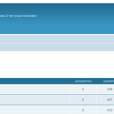
des LT der ersten Generation.
ANTWORTEN
ZUGRIF
0
208
0
447
0
413