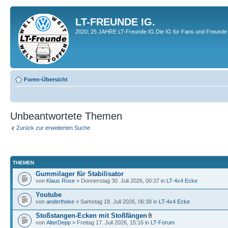
LT-FREUNDE IG.
2020; 25 JAHRE LT-Freunde IG.Die IG für Fans und Freunde 
Foren-Übersicht
Unbeantwortete Themen
Zurück zur erweiterten Suche
THEMEN
Gummilager für Stabilisator
von
Klaus Rose
» Donnerstag 30. Juli 2026, 00:37 in
LT-4x4 Ecke
Youtube
von
andertheke
» Samstag 18. Juli 2026, 06:38 in
LT-4x4 Ecke
Stoßstangen-Ecken mit Stoßfängen
von
AlterDepp
» Freitag 17. Juli 2026, 15:16 in
LT-Forum