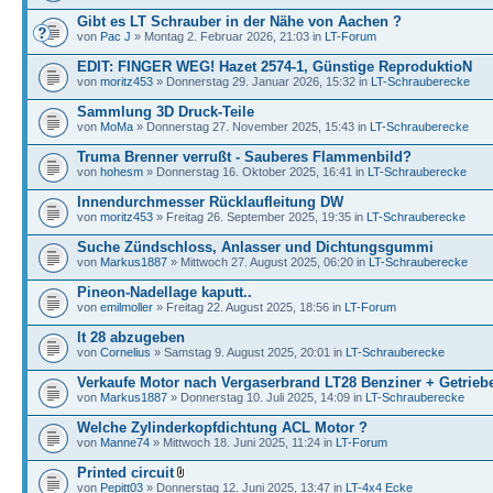
Gibt es LT Schrauber in der Nähe von Aachen ?
von
Pac J
» Montag 2. Februar 2026, 21:03 in
LT-Forum
EDIT: FINGER WEG! Hazet 2574-1, Günstige ReproduktioN
von
moritz453
» Donnerstag 29. Januar 2026, 15:32 in
LT-Schrauberecke
Sammlung 3D Druck-Teile
von
MoMa
» Donnerstag 27. November 2025, 15:43 in
LT-Schrauberecke
Truma Brenner verrußt - Sauberes Flammenbild?
von
hohesm
» Donnerstag 16. Oktober 2025, 16:41 in
LT-Schrauberecke
Innendurchmesser Rücklaufleitung DW
von
moritz453
» Freitag 26. September 2025, 19:35 in
LT-Schrauberecke
Suche Zündschloss, Anlasser und Dichtungsgummi
von
Markus1887
» Mittwoch 27. August 2025, 06:20 in
LT-Schrauberecke
Pineon-Nadellage kaputt..
von
emilmoller
» Freitag 22. August 2025, 18:56 in
LT-Forum
lt 28 abzugeben
von
Cornelius
» Samstag 9. August 2025, 20:01 in
LT-Schrauberecke
Verkaufe Motor nach Vergaserbrand LT28 Benziner + Getrieb
von
Markus1887
» Donnerstag 10. Juli 2025, 14:09 in
LT-Schrauberecke
Welche Zylinderkopfdichtung ACL Motor ?
von
Manne74
» Mittwoch 18. Juni 2025, 11:24 in
LT-Forum
Printed circuit
von
Pepitt03
» Donnerstag 12. Juni 2025, 13:47 in
LT-4x4 Ecke