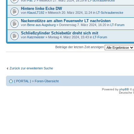
von
Pac J
» Mittwoch 27. März 2024, 16:29 in
LT-Schrauberecke
Hintere linke Ecke DW
von
KlausLT192
» Mittwoch 20. März 2024, 11:24 in
LT-Schrauberecke
Nackenstütze am alten Feuerwehr LT nachrüsten
von
Bene aus Augsburg
» Donnerstag 7. März 2024, 16:20 in
LT-Forum
Schließzylinder Schiebetür dreht sich mit
von
Katzmeister
» Montag 4. März 2024, 15:43 in
LT-Forum
Beiträge der letzten Zeit anzeigen
Zurück zur erweiterten Suche
{ PORTAL }
»
Foren-Übersicht
Powered by
phpBB
© p
Deutsche 