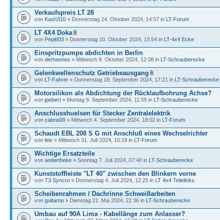
Verkaufspreis LT 28
von
Kash310
» Donnerstag 24. Oktober 2024, 14:57 in
LT-Forum
LT 4X4 Doka
von
Pepitt03
» Donnerstag 10. Oktober 2024, 15:54 in
LT-4x4 Ecke
Einspritzpumpe abdichten in Berlin
von
derhannes
» Mittwoch 9. Oktober 2024, 12:08 in
LT-Schrauberecke
Gelenkwellenschutz Getriebeausgang
von
LT-Fahrer
» Donnerstag 19. September 2024, 17:21 in
LT-Schrauberecke
Motorsilikon als Abdichtung der Rücklaufbohrung Achse?
von
jpebert
» Montag 9. September 2024, 11:55 in
LT-Schrauberecke
Anschlusshuelsen für Stecker Zentralelektrik
von
cabrio00
» Mittwoch 4. September 2024, 18:02 in
LT-Forum
Schaudt EBL 208 S G mit Anschluß eines Wechselrichter
von
leix
» Mittwoch 31. Juli 2024, 10:18 in
LT-Forum
Wichtige Ersatzteile
von
andertheke
» Sonntag 7. Juli 2024, 07:40 in
LT-Schrauberecke
Kunststoffleiste "LT 40" zwischen den Blinkern vorne
von
T3 Syncro
» Donnerstag 4. Juli 2024, 12:25 in
LT 4x4 Teilelinks
Scheibenrahmen / Dachrinne Schweißarbeiten
von
guitarno
» Dienstag 21. Mai 2024, 22:36 in
LT-Schrauberecke
Umbau auf 90A Lima - Kabellänge zum Anlasser?