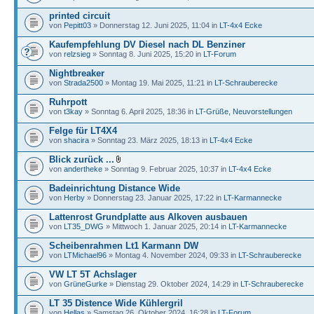
printed circuit
von
Pepitt03
» Donnerstag 12. Juni 2025, 11:04 in
LT-4x4 Ecke
Kaufempfehlung DV Diesel nach DL Benziner
von
relzsieg
» Sonntag 8. Juni 2025, 15:20 in
LT-Forum
Nightbreaker
von
Strada2500
» Montag 19. Mai 2025, 11:21 in
LT-Schrauberecke
Ruhrpott
von
t3kay
» Sonntag 6. April 2025, 18:36 in
LT-Grüße, Neuvorstellungen
Felge für LT4X4
von
shacira
» Sonntag 23. März 2025, 18:13 in
LT-4x4 Ecke
Blick zurück ...
von
andertheke
» Sonntag 9. Februar 2025, 10:37 in
LT-4x4 Ecke
Badeinrichtung Distance Wide
von
Herby
» Donnerstag 23. Januar 2025, 17:22 in
LT-Karmannecke
Lattenrost Grundplatte aus Alkoven ausbauen
von
LT35_DWG
» Mittwoch 1. Januar 2025, 20:14 in
LT-Karmannecke
Scheibenrahmen Lt1 Karmann DW
von
LTMichael96
» Montag 4. November 2024, 09:33 in
LT-Schrauberecke
VW LT 5T Achslager
von
GrüneGurke
» Dienstag 29. Oktober 2024, 14:29 in
LT-Schrauberecke
LT 35 Distence Wide Kühlergril
von
Hellas
» Samstag 26. Oktober 2024, 16:28 in
LT-Forum