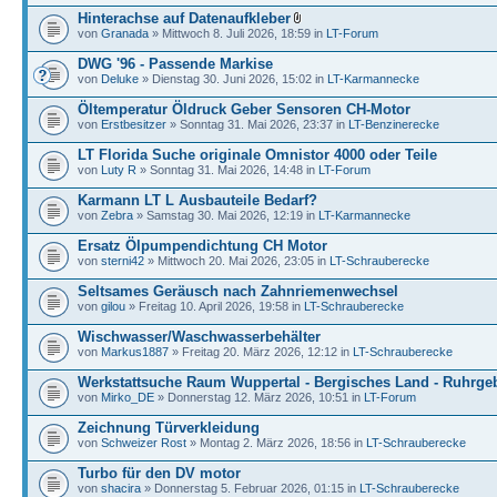
Hinterachse auf Datenaufkleber
von
Granada
» Mittwoch 8. Juli 2026, 18:59 in
LT-Forum
DWG '96 - Passende Markise
von
Deluke
» Dienstag 30. Juni 2026, 15:02 in
LT-Karmannecke
Öltemperatur Öldruck Geber Sensoren CH-Motor
von
Erstbesitzer
» Sonntag 31. Mai 2026, 23:37 in
LT-Benzinerecke
LT Florida Suche originale Omnistor 4000 oder Teile
von
Luty R
» Sonntag 31. Mai 2026, 14:48 in
LT-Forum
Karmann LT L Ausbauteile Bedarf?
von
Zebra
» Samstag 30. Mai 2026, 12:19 in
LT-Karmannecke
Ersatz Ölpumpendichtung CH Motor
von
sterni42
» Mittwoch 20. Mai 2026, 23:05 in
LT-Schrauberecke
Seltsames Geräusch nach Zahnriemenwechsel
von
gilou
» Freitag 10. April 2026, 19:58 in
LT-Schrauberecke
Wischwasser/Waschwasserbehälter
von
Markus1887
» Freitag 20. März 2026, 12:12 in
LT-Schrauberecke
Werkstattsuche Raum Wuppertal - Bergisches Land - Ruhrgeb
von
Mirko_DE
» Donnerstag 12. März 2026, 10:51 in
LT-Forum
Zeichnung Türverkleidung
von
Schweizer Rost
» Montag 2. März 2026, 18:56 in
LT-Schrauberecke
Turbo für den DV motor
von
shacira
» Donnerstag 5. Februar 2026, 01:15 in
LT-Schrauberecke