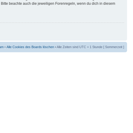
Bitte beachte auch die jeweiligen Forenregeln, wenn du dich in diesem
am
•
Alle Cookies des Boards löschen
• Alle Zeiten sind UTC + 1 Stunde [ Sommerzeit ]