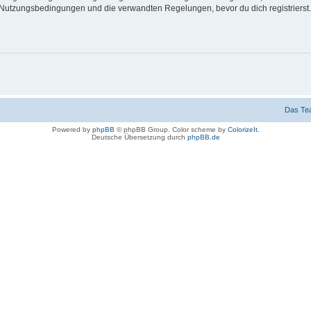
Nutzungsbedingungen und die verwandten Regelungen, bevor du dich registrierst. 
Das Te
Powered by
phpBB
© phpBB Group. Color scheme by
ColorizeIt
.
Deutsche Übersetzung durch
phpBB.de