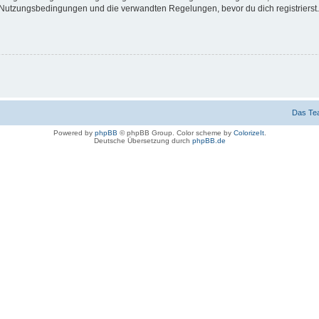
Nutzungsbedingungen und die verwandten Regelungen, bevor du dich registrierst. 
Das Te
Powered by
phpBB
© phpBB Group. Color scheme by
ColorizeIt
.
Deutsche Übersetzung durch
phpBB.de