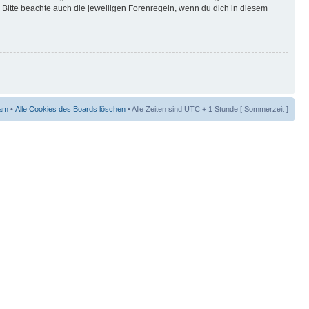
Bitte beachte auch die jeweiligen Forenregeln, wenn du dich in diesem
am
•
Alle Cookies des Boards löschen
• Alle Zeiten sind UTC + 1 Stunde [ Sommerzeit ]