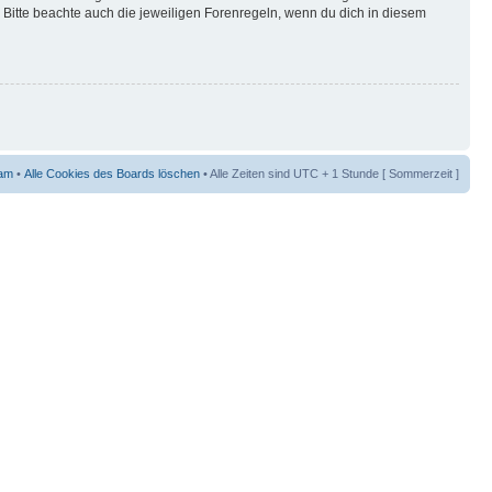
Bitte beachte auch die jeweiligen Forenregeln, wenn du dich in diesem
am
•
Alle Cookies des Boards löschen
• Alle Zeiten sind UTC + 1 Stunde [ Sommerzeit ]