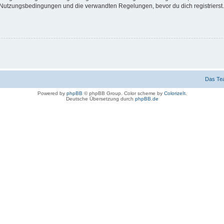
Nutzungsbedingungen und die verwandten Regelungen, bevor du dich registrierst. 
Das Te
Powered by
phpBB
© phpBB Group. Color scheme by
ColorizeIt
.
Deutsche Übersetzung durch
phpBB.de