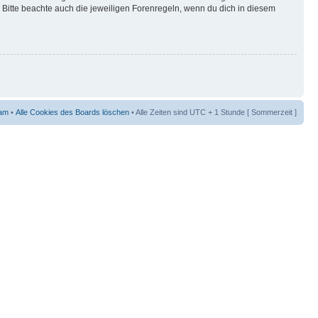
Bitte beachte auch die jeweiligen Forenregeln, wenn du dich in diesem
am
•
Alle Cookies des Boards löschen
• Alle Zeiten sind UTC + 1 Stunde [ Sommerzeit ]