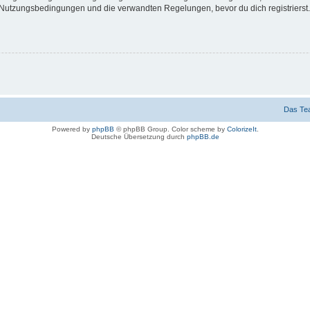
Nutzungsbedingungen und die verwandten Regelungen, bevor du dich registrierst. 
Das Te
Powered by
phpBB
© phpBB Group. Color scheme by
ColorizeIt
.
Deutsche Übersetzung durch
phpBB.de