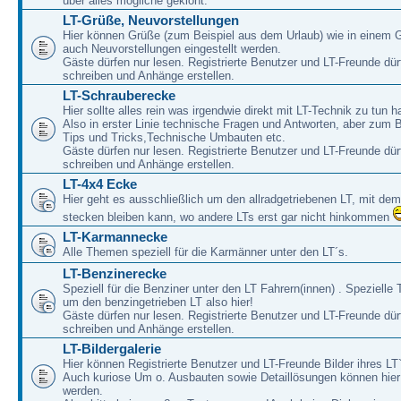
über alles mögliche geklönt.
LT-Grüße, Neuvorstellungen
Hier können Grüße (zum Beispiel aus dem Urlaub) wie in einem 
auch Neuvorstellungen eingestellt werden.
Gäste dürfen nur lesen. Registrierte Benutzer und LT-Freunde dür
schreiben und Anhänge erstellen.
LT-Schrauberecke
Hier sollte alles rein was irgendwie direkt mit LT-Technik zu tun ha
Also in erster Linie technische Fragen und Antworten, aber zum 
Tips und Tricks,Technische Umbauten etc.
Gäste dürfen nur lesen. Registrierte Benutzer und LT-Freunde dür
schreiben und Anhänge erstellen.
LT-4x4 Ecke
Hier geht es ausschließlich um den allradgetriebenen LT, mit de
stecken bleiben kann, wo andere LTs erst gar nicht hinkommen
LT-Karmannecke
Alle Themen speziell für die Karmänner unter den LT´s.
LT-Benzinerecke
Speziell für die Benziner unter den LT Fahrern(innen) . Speziell
um den benzingetrieben LT also hier!
Gäste dürfen nur lesen. Registrierte Benutzer und LT-Freunde dür
schreiben und Anhänge erstellen.
LT-Bildergalerie
Hier können Registrierte Benutzer und LT-Freunde Bilder ihres LT`
Auch kuriose Um o. Ausbauten sowie Detaillösungen können hier 
werden.