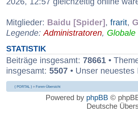
2026, 12:57 gleichzeitig online war
Mitglieder:
Baidu [Spider]
,
frarit
,
G
Legende:
Administratoren
,
Globale
STATISTIK
Beiträge insgesamt:
78661
• Theme
insgesamt:
5507
• Unser neuestes 
{ PORTAL }
»
Foren-Übersicht
Powered by
phpBB
© phpBB
Deutsche Über