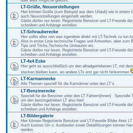
über alles mögliche geklönt.
LT-Grüße, Neuvorstellungen
Hier können Grüße (zum Beispiel aus dem Urlaub) wie in einem 
auch Neuvorstellungen eingestellt werden.
Gäste dürfen nur lesen. Registrierte Benutzer und LT-Freunde dür
schreiben und Anhänge erstellen.
LT-Schrauberecke
Hier sollte alles rein was irgendwie direkt mit LT-Technik zu tun ha
Also in erster Linie technische Fragen und Antworten, aber zum 
Tips und Tricks,Technische Umbauten etc.
Gäste dürfen nur lesen. Registrierte Benutzer und LT-Freunde dür
schreiben und Anhänge erstellen.
LT-4x4 Ecke
Hier geht es ausschließlich um den allradgetriebenen LT, mit de
stecken bleiben kann, wo andere LTs erst gar nicht hinkommen
LT-Karmannecke
Alle Themen speziell für die Karmänner unter den LT´s.
LT-Benzinerecke
Speziell für die Benziner unter den LT Fahrern(innen) . Speziell
um den benzingetrieben LT also hier!
Gäste dürfen nur lesen. Registrierte Benutzer und LT-Freunde dür
schreiben und Anhänge erstellen.
LT-Bildergalerie
Hier können Registrierte Benutzer und LT-Freunde Bilder ihres LT`
Auch kuriose Um o. Ausbauten sowie Detaillösungen können hier 
werden.