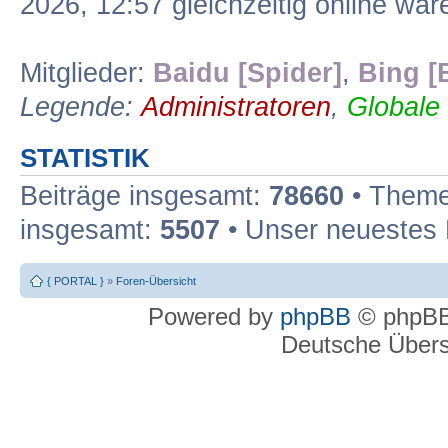
2026, 12:57 gleichzeitig online war
Mitglieder:
Baidu [Spider]
,
Bing [
Legende:
Administratoren
,
Globale
STATISTIK
Beiträge insgesamt:
78660
• Theme
insgesamt:
5507
• Unser neuestes 
{ PORTAL }
»
Foren-Übersicht
Powered by
phpBB
© phpBB
Deutsche Über