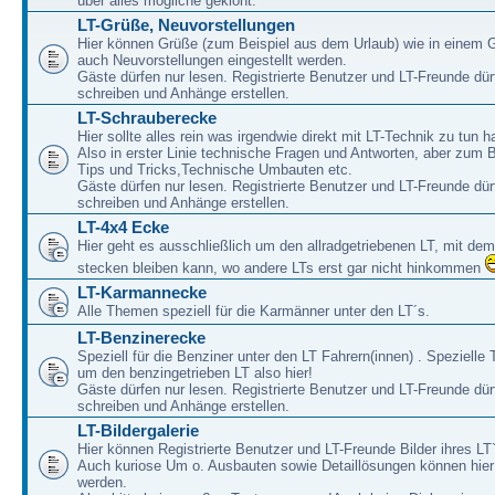
über alles mögliche geklönt.
LT-Grüße, Neuvorstellungen
Hier können Grüße (zum Beispiel aus dem Urlaub) wie in einem 
auch Neuvorstellungen eingestellt werden.
Gäste dürfen nur lesen. Registrierte Benutzer und LT-Freunde dür
schreiben und Anhänge erstellen.
LT-Schrauberecke
Hier sollte alles rein was irgendwie direkt mit LT-Technik zu tun ha
Also in erster Linie technische Fragen und Antworten, aber zum 
Tips und Tricks,Technische Umbauten etc.
Gäste dürfen nur lesen. Registrierte Benutzer und LT-Freunde dür
schreiben und Anhänge erstellen.
LT-4x4 Ecke
Hier geht es ausschließlich um den allradgetriebenen LT, mit de
stecken bleiben kann, wo andere LTs erst gar nicht hinkommen
LT-Karmannecke
Alle Themen speziell für die Karmänner unter den LT´s.
LT-Benzinerecke
Speziell für die Benziner unter den LT Fahrern(innen) . Speziell
um den benzingetrieben LT also hier!
Gäste dürfen nur lesen. Registrierte Benutzer und LT-Freunde dür
schreiben und Anhänge erstellen.
LT-Bildergalerie
Hier können Registrierte Benutzer und LT-Freunde Bilder ihres LT`
Auch kuriose Um o. Ausbauten sowie Detaillösungen können hier 
werden.