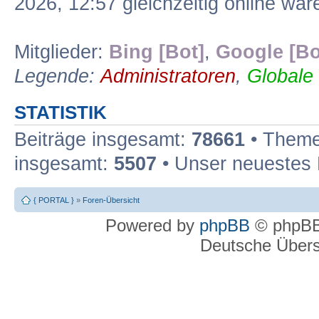
2026, 12:57 gleichzeitig online war
Mitglieder:
Bing [Bot]
,
Google [Bo
Legende:
Administratoren
,
Globale
STATISTIK
Beiträge insgesamt:
78661
• Theme
insgesamt:
5507
• Unser neuestes 
{ PORTAL }
»
Foren-Übersicht
Powered by
phpBB
© phpBB
Deutsche Über