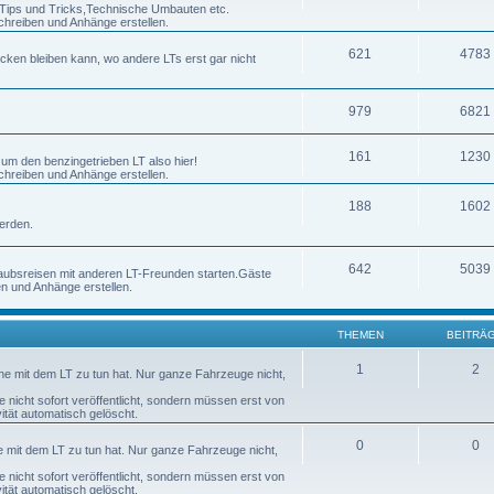
h Tips und Tricks,Technische Umbauten etc.
chreiben und Anhänge erstellen.
621
4783
ecken bleiben kann, wo andere LTs erst gar nicht
979
6821
161
1230
 um den benzingetrieben LT also hier!
chreiben und Anhänge erstellen.
188
1602
erden.
642
5039
laubsreisen mit anderen LT-Freunden starten.Gäste
en und Anhänge erstellen.
THEMEN
BEITRÄ
1
2
nne mit dem LT zu tun hat. Nur ganze Fahrzeuge nicht,
nicht sofort veröffentlicht, sondern müssen erst von
tät automatisch gelöscht.
0
0
ne mit dem LT zu tun hat. Nur ganze Fahrzeuge nicht,
nicht sofort veröffentlicht, sondern müssen erst von
tät automatisch gelöscht.