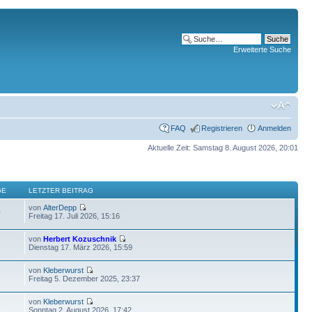
Erweiterte Suche
FAQ
Registrieren
Anmelden
Aktuelle Zeit: Samstag 8. August 2026, 20:01
GE
LETZTER BEITRAG
von
AlterDepp
0
Freitag 17. Juli 2026, 15:16
von
Herbert Kozuschnik
Dienstag 17. März 2026, 15:59
von
Kleberwurst
Freitag 5. Dezember 2025, 23:37
von
Kleberwurst
6
Sonntag 2. August 2026, 17:42