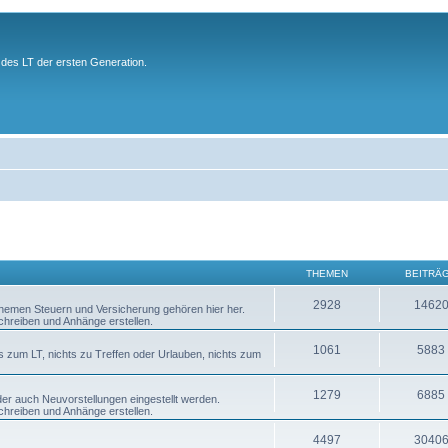
des LT der ersten Generation.
THEMEN
BEITRÄ
2928
1462
 Themen Steuern und Versicherung gehören hier her.
chreiben und Anhänge erstellen.
1061
5883
s zum LT, nichts zu Treffen oder Urlauben, nichts zum
1279
6885
er auch Neuvorstellungen eingestellt werden.
chreiben und Anhänge erstellen.
4497
3040