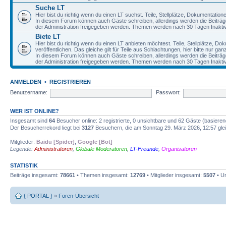
Suche LT
Hier bist du richtig wenn du einen LT suchst. Teile, Stellplätze, Dokumentatio
In diesem Forum können auch Gäste schreiben, allerdings werden die Beiträge 
der Administration freigegeben werden. Themen werden nach 30 Tagen Inaktivi
Biete LT
Hier bist du richtig wenn du einen LT anbieten möchtest. Teile, Stellplätze, D
veröffentlichen. Das gleiche gilt für Teile aus Schlachtungen, hier bitte nur g
In diesem Forum können auch Gäste schreiben, allerdings werden die Beiträge 
der Administration freigegeben werden. Themen werden nach 30 Tagen Inaktivi
ANMELDEN
•
REGISTRIEREN
Benutzername:
Passwort:
WER IST ONLINE?
Insgesamt sind
64
Besucher online: 2 registrierte, 0 unsichtbare und 62 Gäste (basiere
Der Besucherrekord liegt bei
3127
Besuchern, die am Sonntag 29. März 2026, 12:57 gleic
Mitglieder:
Baidu [Spider]
,
Google [Bot]
Legende:
Administratoren
,
Globale Moderatoren
,
LT-Freunde
,
Organisatoren
STATISTIK
Beiträge insgesamt:
78661
• Themen insgesamt:
12769
• Mitglieder insgesamt:
5507
• Un
{ PORTAL }
»
Foren-Übersicht