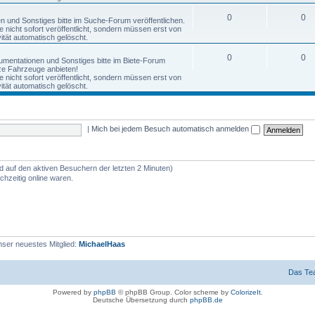
0
0
nen und Sonstiges bitte im Suche-Forum veröffentlichen.
nicht sofort veröffentlicht, sondern müssen erst von
tät automatisch gelöscht.
0
0
okumentationen und Sonstiges bitte im Biete-Forum
anze Fahrzeuge anbieten!
nicht sofort veröffentlicht, sondern müssen erst von
tät automatisch gelöscht.
|
Mich bei jedem Besuch automatisch anmelden
nd auf den aktiven Besuchern der letzten 2 Minuten)
hzeitig online waren.
ser neuestes Mitglied:
MichaelHaas
Das Te
Powered by
phpBB
© phpBB Group. Color scheme by
ColorizeIt
.
Deutsche Übersetzung durch
phpBB.de