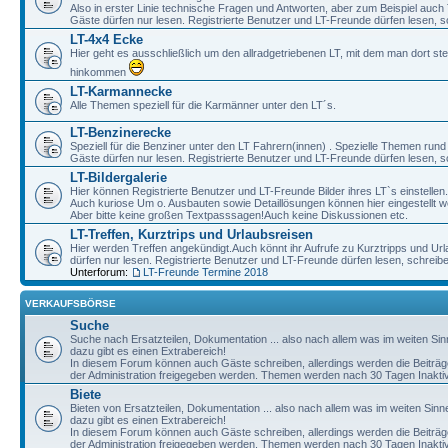
Also in erster Linie technische Fragen und Antworten, aber zum Beispiel auc
Gäste dürfen nur lesen. Registrierte Benutzer und LT-Freunde dürfen lesen, s
LT-4x4 Ecke
Hier geht es ausschließlich um den allradgetriebenen LT, mit dem man dort st
hinkommen
LT-Karmannecke
Alle Themen speziell für die Karmänner unter den LT´s.
LT-Benzinerecke
Speziell für die Benziner unter den LT Fahrern(innen) . Spezielle Themen rund
Gäste dürfen nur lesen. Registrierte Benutzer und LT-Freunde dürfen lesen, s
LT-Bildergalerie
Hier können Registrierte Benutzer und LT-Freunde Bilder ihres LT`s einstellen.
Auch kuriose Um o. Ausbauten sowie Detaillösungen können hier eingestellt w
Aber bitte keine großen Textpasssagen!Auch keine Diskussionen etc.
LT-Treffen, Kurztrips und Urlaubsreisen
Hier werden Treffen angekündigt.Auch könnt ihr Aufrufe zu Kurztripps und Ur
dürfen nur lesen. Registrierte Benutzer und LT-Freunde dürfen lesen, schreib
Unterforum:
LT-Freunde Termine 2018
VERKAUFSBÖRSE
Suche
Suche nach Ersatzteilen, Dokumentation ... also nach allem was im weiten Si
dazu gibt es einen Extrabereich!
In diesem Forum können auch Gäste schreiben, allerdings werden die Beiträge 
der Administration freigegeben werden. Themen werden nach 30 Tagen Inaktivi
Biete
Bieten von Ersatzteilen, Dokumentation ... also nach allem was im weiten Sin
dazu gibt es einen Extrabereich!
In diesem Forum können auch Gäste schreiben, allerdings werden die Beiträge 
der Administration freigegeben werden. Themen werden nach 30 Tagen Inaktivi