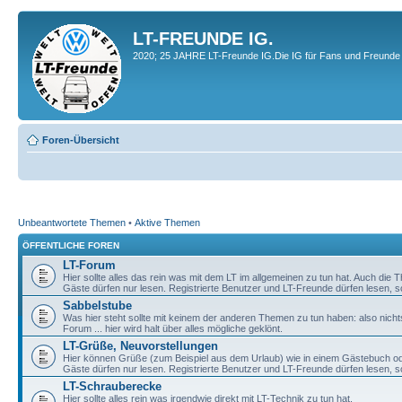
LT-FREUNDE IG.
2020; 25 JAHRE LT-Freunde IG.Die IG für Fans und Freunde 
Foren-Übersicht
Unbeantwortete Themen
•
Aktive Themen
ÖFFENTLICHE FOREN
LT-Forum
Hier sollte alles das rein was mit dem LT im allgemeinen zu tun hat. Auch die
Gäste dürfen nur lesen. Registrierte Benutzer und LT-Freunde dürfen lesen, s
Sabbelstube
Was hier steht sollte mit keinem der anderen Themen zu tun haben: also nicht
Forum ... hier wird halt über alles mögliche geklönt.
LT-Grüße, Neuvorstellungen
Hier können Grüße (zum Beispiel aus dem Urlaub) wie in einem Gästebuch od
Gäste dürfen nur lesen. Registrierte Benutzer und LT-Freunde dürfen lesen, s
LT-Schrauberecke
Hier sollte alles rein was irgendwie direkt mit LT-Technik zu tun hat.