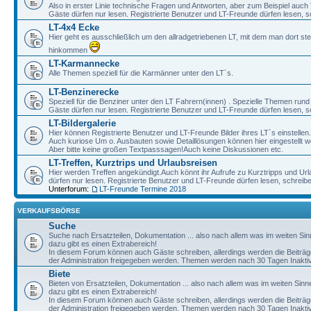
Also in erster Linie technische Fragen und Antworten, aber zum Beispiel auc
Gäste dürfen nur lesen. Registrierte Benutzer und LT-Freunde dürfen lesen, s
LT-4x4 Ecke
Hier geht es ausschließlich um den allradgetriebenen LT, mit dem man dort st
hinkommen
LT-Karmannecke
Alle Themen speziell für die Karmänner unter den LT´s.
LT-Benzinerecke
Speziell für die Benziner unter den LT Fahrern(innen) . Spezielle Themen rund
Gäste dürfen nur lesen. Registrierte Benutzer und LT-Freunde dürfen lesen, s
LT-Bildergalerie
Hier können Registrierte Benutzer und LT-Freunde Bilder ihres LT`s einstellen.
Auch kuriose Um o. Ausbauten sowie Detaillösungen können hier eingestellt w
Aber bitte keine großen Textpasssagen!Auch keine Diskussionen etc.
LT-Treffen, Kurztrips und Urlaubsreisen
Hier werden Treffen angekündigt.Auch könnt ihr Aufrufe zu Kurztripps und Ur
dürfen nur lesen. Registrierte Benutzer und LT-Freunde dürfen lesen, schreib
Unterforum:
LT-Freunde Termine 2018
VERKAUFSBÖRSE
Suche
Suche nach Ersatzteilen, Dokumentation ... also nach allem was im weiten Si
dazu gibt es einen Extrabereich!
In diesem Forum können auch Gäste schreiben, allerdings werden die Beiträge 
der Administration freigegeben werden. Themen werden nach 30 Tagen Inaktivi
Biete
Bieten von Ersatzteilen, Dokumentation ... also nach allem was im weiten Sin
dazu gibt es einen Extrabereich!
In diesem Forum können auch Gäste schreiben, allerdings werden die Beiträge 
der Administration freigegeben werden. Themen werden nach 30 Tagen Inaktivi