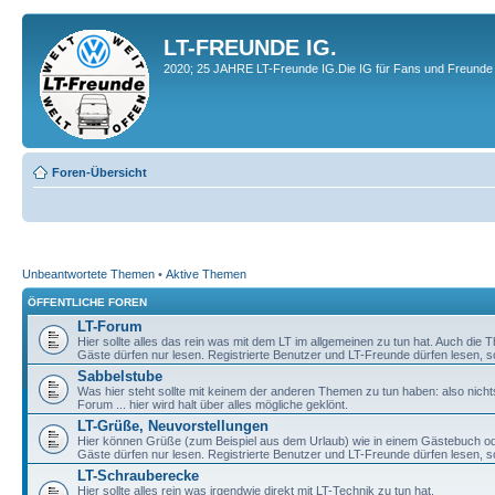
LT-FREUNDE IG.
2020; 25 JAHRE LT-Freunde IG.Die IG für Fans und Freunde 
Foren-Übersicht
Unbeantwortete Themen
•
Aktive Themen
ÖFFENTLICHE FOREN
LT-Forum
Hier sollte alles das rein was mit dem LT im allgemeinen zu tun hat. Auch die
Gäste dürfen nur lesen. Registrierte Benutzer und LT-Freunde dürfen lesen, s
Sabbelstube
Was hier steht sollte mit keinem der anderen Themen zu tun haben: also nicht
Forum ... hier wird halt über alles mögliche geklönt.
LT-Grüße, Neuvorstellungen
Hier können Grüße (zum Beispiel aus dem Urlaub) wie in einem Gästebuch od
Gäste dürfen nur lesen. Registrierte Benutzer und LT-Freunde dürfen lesen, s
LT-Schrauberecke
Hier sollte alles rein was irgendwie direkt mit LT-Technik zu tun hat.