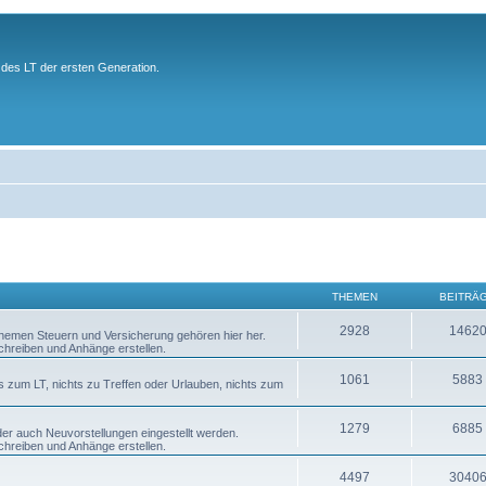
des LT der ersten Generation.
THEMEN
BEITRÄ
2928
1462
 Themen Steuern und Versicherung gehören hier her.
chreiben und Anhänge erstellen.
1061
5883
s zum LT, nichts zu Treffen oder Urlauben, nichts zum
1279
6885
er auch Neuvorstellungen eingestellt werden.
chreiben und Anhänge erstellen.
4497
3040