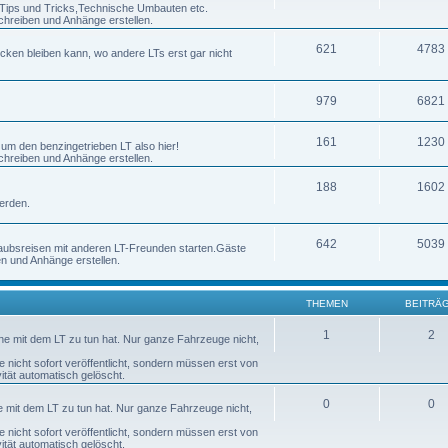
h Tips und Tricks,Technische Umbauten etc.
chreiben und Anhänge erstellen.
621
4783
ecken bleiben kann, wo andere LTs erst gar nicht
979
6821
161
1230
 um den benzingetrieben LT also hier!
chreiben und Anhänge erstellen.
188
1602
erden.
642
5039
laubsreisen mit anderen LT-Freunden starten.Gäste
en und Anhänge erstellen.
THEMEN
BEITRÄ
1
2
nne mit dem LT zu tun hat. Nur ganze Fahrzeuge nicht,
nicht sofort veröffentlicht, sondern müssen erst von
tät automatisch gelöscht.
0
0
ne mit dem LT zu tun hat. Nur ganze Fahrzeuge nicht,
nicht sofort veröffentlicht, sondern müssen erst von
tät automatisch gelöscht.