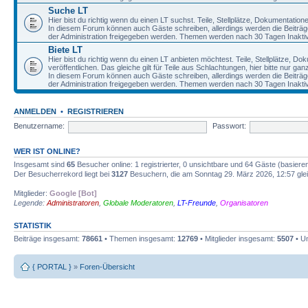
Suche LT
Hier bist du richtig wenn du einen LT suchst. Teile, Stellplätze, Dokumentatio
In diesem Forum können auch Gäste schreiben, allerdings werden die Beiträge 
der Administration freigegeben werden. Themen werden nach 30 Tagen Inaktivi
Biete LT
Hier bist du richtig wenn du einen LT anbieten möchtest. Teile, Stellplätze, D
veröffentlichen. Das gleiche gilt für Teile aus Schlachtungen, hier bitte nur g
In diesem Forum können auch Gäste schreiben, allerdings werden die Beiträge 
der Administration freigegeben werden. Themen werden nach 30 Tagen Inaktivi
ANMELDEN
•
REGISTRIEREN
Benutzername:
Passwort:
WER IST ONLINE?
Insgesamt sind
65
Besucher online: 1 registrierter, 0 unsichtbare und 64 Gäste (basiere
Der Besucherrekord liegt bei
3127
Besuchern, die am Sonntag 29. März 2026, 12:57 gleic
Mitglieder:
Google [Bot]
Legende:
Administratoren
,
Globale Moderatoren
,
LT-Freunde
,
Organisatoren
STATISTIK
Beiträge insgesamt:
78661
• Themen insgesamt:
12769
• Mitglieder insgesamt:
5507
• Un
{ PORTAL }
»
Foren-Übersicht