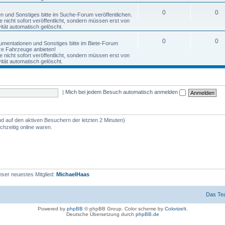
0
0
nen und Sonstiges bitte im Suche-Forum veröffentlichen.
nicht sofort veröffentlicht, sondern müssen erst von
tät automatisch gelöscht.
0
0
okumentationen und Sonstiges bitte im Biete-Forum
anze Fahrzeuge anbieten!
nicht sofort veröffentlicht, sondern müssen erst von
tät automatisch gelöscht.
|
Mich bei jedem Besuch automatisch anmelden
nd auf den aktiven Besuchern der letzten 2 Minuten)
hzeitig online waren.
ser neuestes Mitglied:
MichaelHaas
Das Te
Powered by
phpBB
© phpBB Group. Color scheme by
ColorizeIt
.
Deutsche Übersetzung durch
phpBB.de