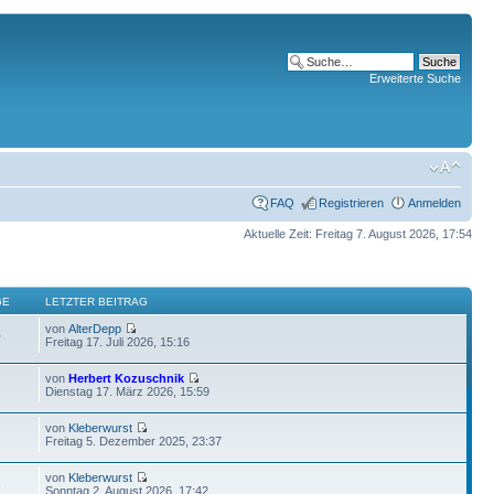
Erweiterte Suche
FAQ
Registrieren
Anmelden
Aktuelle Zeit: Freitag 7. August 2026, 17:54
GE
LETZTER BEITRAG
von
AlterDepp
0
Freitag 17. Juli 2026, 15:16
von
Herbert Kozuschnik
Dienstag 17. März 2026, 15:59
von
Kleberwurst
Freitag 5. Dezember 2025, 23:37
von
Kleberwurst
6
Sonntag 2. August 2026, 17:42