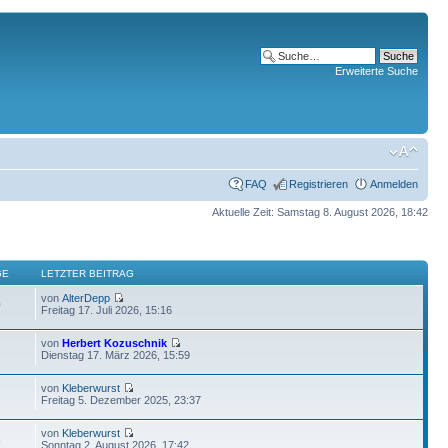
Erweiterte Suche
FAQ
Registrieren
Anmelden
Aktuelle Zeit: Samstag 8. August 2026, 18:42
GE
LETZTER BEITRAG
von
AlterDepp
0
Freitag 17. Juli 2026, 15:16
von
Herbert Kozuschnik
Dienstag 17. März 2026, 15:59
von
Kleberwurst
Freitag 5. Dezember 2025, 23:37
von
Kleberwurst
6
Sonntag 2. August 2026, 17:42