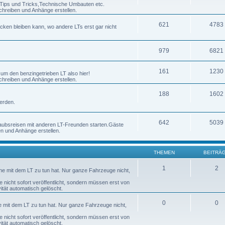
h Tips und Tricks,Technische Umbauten etc.
chreiben und Anhänge erstellen.
621
4783
ecken bleiben kann, wo andere LTs erst gar nicht
979
6821
161
1230
 um den benzingetrieben LT also hier!
chreiben und Anhänge erstellen.
188
1602
erden.
642
5039
laubsreisen mit anderen LT-Freunden starten.Gäste
en und Anhänge erstellen.
THEMEN
BEITRÄ
1
2
nne mit dem LT zu tun hat. Nur ganze Fahrzeuge nicht,
nicht sofort veröffentlicht, sondern müssen erst von
tät automatisch gelöscht.
0
0
ne mit dem LT zu tun hat. Nur ganze Fahrzeuge nicht,
nicht sofort veröffentlicht, sondern müssen erst von
tät automatisch gelöscht.