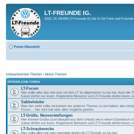
LT-FREUNDE IG.
2020; 25 JAHRE LT-Freunde IG.Die IG für Fans und Freunde 
Foren-Übersicht
Unbeantwortete Themen
•
Aktive Themen
ÖFFENTLICHE FOREN
LT-Forum
Hier sollte alles das rein was mit dem LT im allgemeinen zu tun hat. Auch die
Gäste dürfen nur lesen. Registrierte Benutzer und LT-Freunde dürfen lesen, s
Sabbelstube
Was hier steht sollte mit keinem der anderen Themen zu tun haben: also nicht
Forum ... hier wird halt über alles mögliche geklönt.
LT-Grüße, Neuvorstellungen
Hier können Grüße (zum Beispiel aus dem Urlaub) wie in einem Gästebuch od
Gäste dürfen nur lesen. Registrierte Benutzer und LT-Freunde dürfen lesen, s
LT-Schrauberecke
Hier sollte alles rein was irgendwie direkt mit LT-Technik zu tun hat.