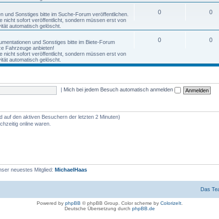
0
0
nen und Sonstiges bitte im Suche-Forum veröffentlichen.
nicht sofort veröffentlicht, sondern müssen erst von
tät automatisch gelöscht.
0
0
okumentationen und Sonstiges bitte im Biete-Forum
anze Fahrzeuge anbieten!
nicht sofort veröffentlicht, sondern müssen erst von
tät automatisch gelöscht.
|
Mich bei jedem Besuch automatisch anmelden
nd auf den aktiven Besuchern der letzten 2 Minuten)
hzeitig online waren.
ser neuestes Mitglied:
MichaelHaas
Das Te
Powered by
phpBB
© phpBB Group. Color scheme by
ColorizeIt
.
Deutsche Übersetzung durch
phpBB.de