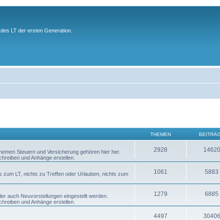
des LT der ersten Generation.
THEMEN
BEITRÄ
2928
1462
 Themen Steuern und Versicherung gehören hier her.
chreiben und Anhänge erstellen.
1061
5883
s zum LT, nichts zu Treffen oder Urlauben, nichts zum
1279
6885
er auch Neuvorstellungen eingestellt werden.
chreiben und Anhänge erstellen.
4497
3040