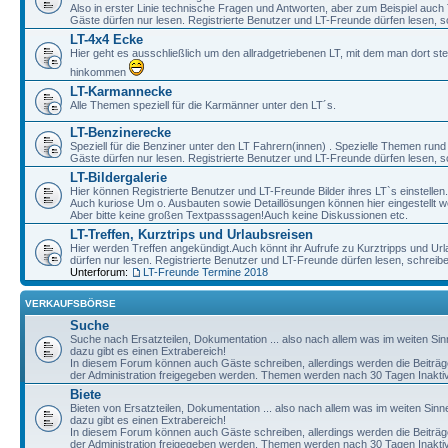
Also in erster Linie technische Fragen und Antworten, aber zum Beispiel auc
Gäste dürfen nur lesen. Registrierte Benutzer und LT-Freunde dürfen lesen, s
LT-4x4 Ecke
Hier geht es ausschließlich um den allradgetriebenen LT, mit dem man dort st
hinkommen
LT-Karmannecke
Alle Themen speziell für die Karmänner unter den LT´s.
LT-Benzinerecke
Speziell für die Benziner unter den LT Fahrern(innen) . Spezielle Themen rund
Gäste dürfen nur lesen. Registrierte Benutzer und LT-Freunde dürfen lesen, s
LT-Bildergalerie
Hier können Registrierte Benutzer und LT-Freunde Bilder ihres LT`s einstellen.
Auch kuriose Um o. Ausbauten sowie Detaillösungen können hier eingestellt w
Aber bitte keine großen Textpasssagen!Auch keine Diskussionen etc.
LT-Treffen, Kurztrips und Urlaubsreisen
Hier werden Treffen angekündigt.Auch könnt ihr Aufrufe zu Kurztripps und Ur
dürfen nur lesen. Registrierte Benutzer und LT-Freunde dürfen lesen, schreib
Unterforum:
LT-Freunde Termine 2018
VERKAUFSBÖRSE
Suche
Suche nach Ersatzteilen, Dokumentation ... also nach allem was im weiten Si
dazu gibt es einen Extrabereich!
In diesem Forum können auch Gäste schreiben, allerdings werden die Beiträge 
der Administration freigegeben werden. Themen werden nach 30 Tagen Inaktivi
Biete
Bieten von Ersatzteilen, Dokumentation ... also nach allem was im weiten Sin
dazu gibt es einen Extrabereich!
In diesem Forum können auch Gäste schreiben, allerdings werden die Beiträge 
der Administration freigegeben werden. Themen werden nach 30 Tagen Inaktivi