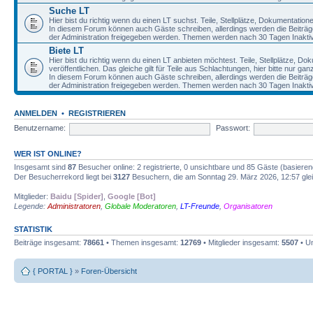
Suche LT
Hier bist du richtig wenn du einen LT suchst. Teile, Stellplätze, Dokumentatio
In diesem Forum können auch Gäste schreiben, allerdings werden die Beiträge 
der Administration freigegeben werden. Themen werden nach 30 Tagen Inaktivi
Biete LT
Hier bist du richtig wenn du einen LT anbieten möchtest. Teile, Stellplätze, D
veröffentlichen. Das gleiche gilt für Teile aus Schlachtungen, hier bitte nur g
In diesem Forum können auch Gäste schreiben, allerdings werden die Beiträge 
der Administration freigegeben werden. Themen werden nach 30 Tagen Inaktivi
ANMELDEN
•
REGISTRIEREN
Benutzername:
Passwort:
WER IST ONLINE?
Insgesamt sind
87
Besucher online: 2 registrierte, 0 unsichtbare und 85 Gäste (basiere
Der Besucherrekord liegt bei
3127
Besuchern, die am Sonntag 29. März 2026, 12:57 gleic
Mitglieder:
Baidu [Spider]
,
Google [Bot]
Legende:
Administratoren
,
Globale Moderatoren
,
LT-Freunde
,
Organisatoren
STATISTIK
Beiträge insgesamt:
78661
• Themen insgesamt:
12769
• Mitglieder insgesamt:
5507
• Un
{ PORTAL }
»
Foren-Übersicht