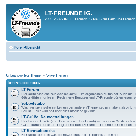
LT-FREUNDE IG.
2020; 25 JAHRE LT-Freunde IG.Die IG für Fans und Freunde 
Foren-Übersicht
Unbeantwortete Themen
•
Aktive Themen
ÖFFENTLICHE FOREN
LT-Forum
Hier sollte alles das rein was mit dem LT im allgemeinen zu tun hat. Auch die
Gäste dürfen nur lesen. Registrierte Benutzer und LT-Freunde dürfen lesen, s
Sabbelstube
Was hier steht sollte mit keinem der anderen Themen zu tun haben: also nicht
Forum ... hier wird halt über alles mögliche geklönt.
LT-Grüße, Neuvorstellungen
Hier können Grüße (zum Beispiel aus dem Urlaub) wie in einem Gästebuch od
Gäste dürfen nur lesen. Registrierte Benutzer und LT-Freunde dürfen lesen, s
LT-Schrauberecke
Hier sollte alles rein was irgendwie direkt mit LT-Technik zu tun hat.