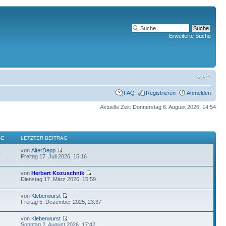
Erweiterte Suche
FAQ
Registrieren
Anmelden
Aktuelle Zeit: Donnerstag 6. August 2026, 14:54
GE
LETZTER BEITRAG
von
AlterDepp
0
Freitag 17. Juli 2026, 15:16
von
Herbert Kozuschnik
Dienstag 17. März 2026, 15:59
von
Kleberwurst
Freitag 5. Dezember 2025, 23:37
von
Kleberwurst
6
Sonntag 2. August 2026, 17:42