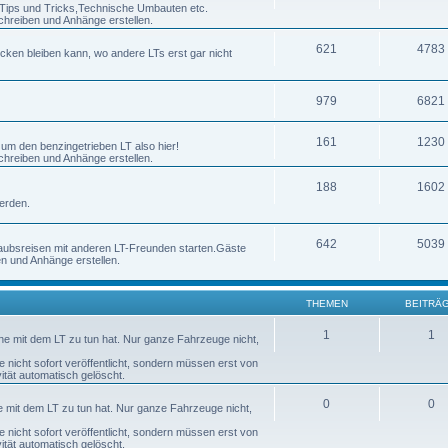
h Tips und Tricks,Technische Umbauten etc.
chreiben und Anhänge erstellen.
621
4783
ecken bleiben kann, wo andere LTs erst gar nicht
979
6821
161
1230
 um den benzingetrieben LT also hier!
chreiben und Anhänge erstellen.
188
1602
erden.
642
5039
laubsreisen mit anderen LT-Freunden starten.Gäste
en und Anhänge erstellen.
THEMEN
BEITRÄ
1
1
nne mit dem LT zu tun hat. Nur ganze Fahrzeuge nicht,
nicht sofort veröffentlicht, sondern müssen erst von
tät automatisch gelöscht.
0
0
ne mit dem LT zu tun hat. Nur ganze Fahrzeuge nicht,
nicht sofort veröffentlicht, sondern müssen erst von
tät automatisch gelöscht.