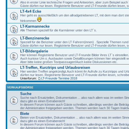
Also in erster Linie technische Fragen und Antworten, aber zum Beispiel auc
Gäste dürfen nur lesen. Registrierte Benutzer und LT-Freunde dürfen lesen, s
LT-4x4 Ecke
Hier geht es ausschließlich um den allradgetriebenen LT, mit dem man dort st
hinkommen
LT-Karmannecke
Alle Themen speziell für die Karmänner unter den LT´s.
LT-Benzinerecke
Speziell für die Benziner unter den LT Fahrern(innen) . Spezielle Themen rund
Gäste dürfen nur lesen. Registrierte Benutzer und LT-Freunde dürfen lesen, s
LT-Bildergalerie
Hier können Registrierte Benutzer und LT-Freunde Bilder ihres LT`s einstellen.
Auch kuriose Um o. Ausbauten sowie Detaillösungen können hier eingestellt w
Aber bitte keine großen Textpasssagen!Auch keine Diskussionen etc.
LT-Treffen, Kurztrips und Urlaubsreisen
Hier werden Treffen angekündigt.Auch könnt ihr Aufrufe zu Kurztripps und Ur
dürfen nur lesen. Registrierte Benutzer und LT-Freunde dürfen lesen, schreib
Unterforum:
LT-Freunde Termine 2018
VERKAUFSBÖRSE
Suche
Suche nach Ersatzteilen, Dokumentation ... also nach allem was im weiten Si
dazu gibt es einen Extrabereich!
In diesem Forum können auch Gäste schreiben, allerdings werden die Beiträge 
der Administration freigegeben werden. Themen werden nach 30 Tagen Inaktivi
Biete
Bieten von Ersatzteilen, Dokumentation ... also nach allem was im weiten Sin
dazu gibt es einen Extrabereich!
In diesem Forum können auch Gäste schreiben, allerdings werden die Beiträge 
der Administration freigegeben werden. Themen werden nach 30 Tagen Inaktivi