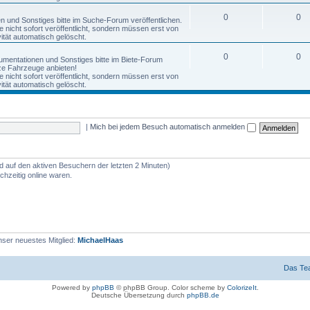
0
0
nen und Sonstiges bitte im Suche-Forum veröffentlichen.
nicht sofort veröffentlicht, sondern müssen erst von
tät automatisch gelöscht.
0
0
okumentationen und Sonstiges bitte im Biete-Forum
anze Fahrzeuge anbieten!
nicht sofort veröffentlicht, sondern müssen erst von
tät automatisch gelöscht.
|
Mich bei jedem Besuch automatisch anmelden
nd auf den aktiven Besuchern der letzten 2 Minuten)
hzeitig online waren.
ser neuestes Mitglied:
MichaelHaas
Das Te
Powered by
phpBB
© phpBB Group. Color scheme by
ColorizeIt
.
Deutsche Übersetzung durch
phpBB.de