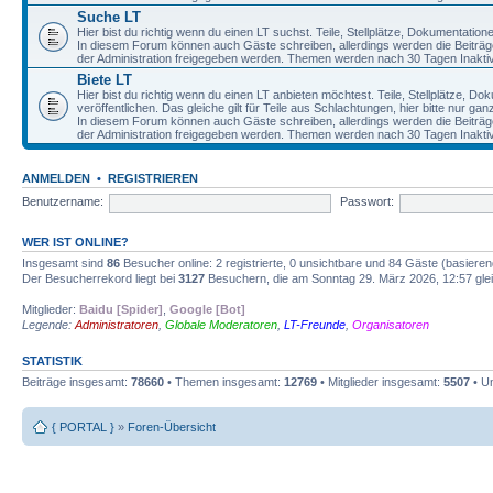
Suche LT
Hier bist du richtig wenn du einen LT suchst. Teile, Stellplätze, Dokumentatio
In diesem Forum können auch Gäste schreiben, allerdings werden die Beiträge 
der Administration freigegeben werden. Themen werden nach 30 Tagen Inaktivi
Biete LT
Hier bist du richtig wenn du einen LT anbieten möchtest. Teile, Stellplätze, D
veröffentlichen. Das gleiche gilt für Teile aus Schlachtungen, hier bitte nur g
In diesem Forum können auch Gäste schreiben, allerdings werden die Beiträge 
der Administration freigegeben werden. Themen werden nach 30 Tagen Inaktivi
ANMELDEN
•
REGISTRIEREN
Benutzername:
Passwort:
WER IST ONLINE?
Insgesamt sind
86
Besucher online: 2 registrierte, 0 unsichtbare und 84 Gäste (basiere
Der Besucherrekord liegt bei
3127
Besuchern, die am Sonntag 29. März 2026, 12:57 gleic
Mitglieder:
Baidu [Spider]
,
Google [Bot]
Legende:
Administratoren
,
Globale Moderatoren
,
LT-Freunde
,
Organisatoren
STATISTIK
Beiträge insgesamt:
78660
• Themen insgesamt:
12769
• Mitglieder insgesamt:
5507
• Un
{ PORTAL }
»
Foren-Übersicht