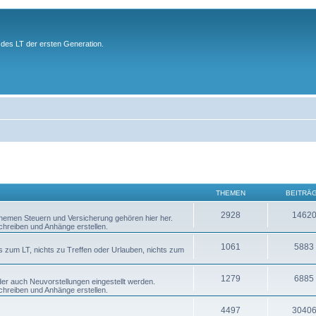
des LT der ersten Generation.
THEMEN
BEITRÄ
2928
1462
 Themen Steuern und Versicherung gehören hier her.
chreiben und Anhänge erstellen.
1061
5883
s zum LT, nichts zu Treffen oder Urlauben, nichts zum
1279
6885
er auch Neuvorstellungen eingestellt werden.
chreiben und Anhänge erstellen.
4497
3040