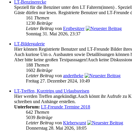
LT-Benzinerecke
Speziell für die Benziner unter den LT Fahrern(innen) . Spezi
Gäste dürfen nur lesen. Registrierte Benutzer und LT-Freunde d
161
Themen
1230
Beiträge
Letzter Beitrag
von
Erstbesitzer
Sonntag 31. Mai 2026, 23:37
LT-Bildergalerie
Hier können Registrierte Benutzer und LT-Freunde Bilder ihres 
Auch kuriose Um o. Ausbauten sowie Detaillösungen können hi
Aber bitte keine großen Textpasssagen!Auch keine Diskussione
188
Themen
1602
Beiträge
Letzter Beitrag
von
andertheke
Freitag 27. Dezember 2024, 10:49
LT-Treffen, Kurztrips und Urlaubsreisen
Hier werden Treffen angekündigt.Auch könnt ihr Aufrufe zu Kur
schreiben und Anhänge erstellen.
Unterforum:
LT-Freunde Termine 2018
642
Themen
5039
Beiträge
Letzter Beitrag
von
Kleberwurst
Donnerstag 28. Mai 2026, 18:05