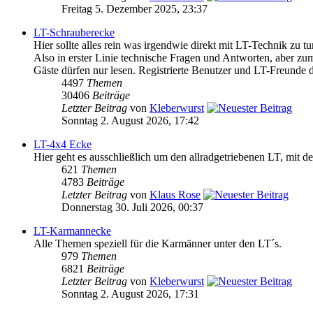
Freitag 5. Dezember 2025, 23:37
LT-Schrauberecke
Hier sollte alles rein was irgendwie direkt mit LT-Technik zu tu
Also in erster Linie technische Fragen und Antworten, aber zu
Gäste dürfen nur lesen. Registrierte Benutzer und LT-Freunde d
4497
Themen
30406
Beiträge
Letzter Beitrag
von
Kleberwurst
Sonntag 2. August 2026, 17:42
LT-4x4 Ecke
Hier geht es ausschließlich um den allradgetriebenen LT, mit 
621
Themen
4783
Beiträge
Letzter Beitrag
von
Klaus Rose
Donnerstag 30. Juli 2026, 00:37
LT-Karmannecke
Alle Themen speziell für die Karmänner unter den LT´s.
979
Themen
6821
Beiträge
Letzter Beitrag
von
Kleberwurst
Sonntag 2. August 2026, 17:31