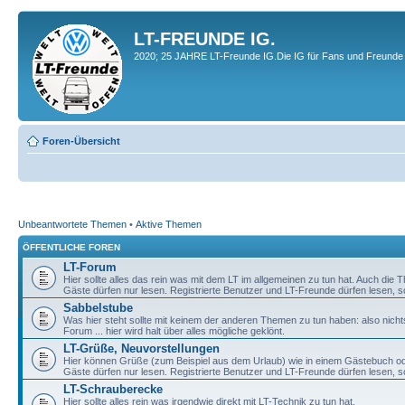
LT-FREUNDE IG.
2020; 25 JAHRE LT-Freunde IG.Die IG für Fans und Freunde 
Foren-Übersicht
Unbeantwortete Themen
•
Aktive Themen
ÖFFENTLICHE FOREN
LT-Forum
Hier sollte alles das rein was mit dem LT im allgemeinen zu tun hat. Auch die
Gäste dürfen nur lesen. Registrierte Benutzer und LT-Freunde dürfen lesen, s
Sabbelstube
Was hier steht sollte mit keinem der anderen Themen zu tun haben: also nicht
Forum ... hier wird halt über alles mögliche geklönt.
LT-Grüße, Neuvorstellungen
Hier können Grüße (zum Beispiel aus dem Urlaub) wie in einem Gästebuch od
Gäste dürfen nur lesen. Registrierte Benutzer und LT-Freunde dürfen lesen, s
LT-Schrauberecke
Hier sollte alles rein was irgendwie direkt mit LT-Technik zu tun hat.