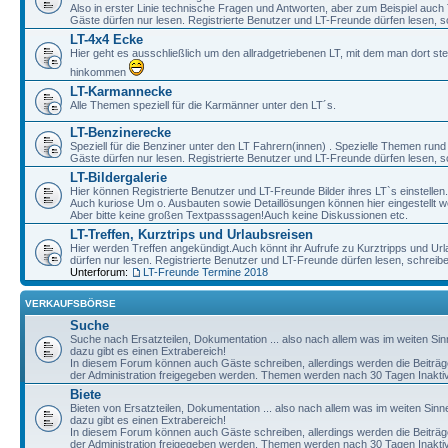
Also in erster Linie technische Fragen und Antworten, aber zum Beispiel auc
Gäste dürfen nur lesen. Registrierte Benutzer und LT-Freunde dürfen lesen, s
LT-4x4 Ecke
Hier geht es ausschließlich um den allradgetriebenen LT, mit dem man dort st
hinkommen
LT-Karmannecke
Alle Themen speziell für die Karmänner unter den LT´s.
LT-Benzinerecke
Speziell für die Benziner unter den LT Fahrern(innen) . Spezielle Themen rund
Gäste dürfen nur lesen. Registrierte Benutzer und LT-Freunde dürfen lesen, s
LT-Bildergalerie
Hier können Registrierte Benutzer und LT-Freunde Bilder ihres LT`s einstellen.
Auch kuriose Um o. Ausbauten sowie Detaillösungen können hier eingestellt w
Aber bitte keine großen Textpasssagen!Auch keine Diskussionen etc.
LT-Treffen, Kurztrips und Urlaubsreisen
Hier werden Treffen angekündigt.Auch könnt ihr Aufrufe zu Kurztripps und Ur
dürfen nur lesen. Registrierte Benutzer und LT-Freunde dürfen lesen, schreib
Unterforum:
LT-Freunde Termine 2018
VERKAUFSBÖRSE
Suche
Suche nach Ersatzteilen, Dokumentation ... also nach allem was im weiten Si
dazu gibt es einen Extrabereich!
In diesem Forum können auch Gäste schreiben, allerdings werden die Beiträge 
der Administration freigegeben werden. Themen werden nach 30 Tagen Inaktivi
Biete
Bieten von Ersatzteilen, Dokumentation ... also nach allem was im weiten Sin
dazu gibt es einen Extrabereich!
In diesem Forum können auch Gäste schreiben, allerdings werden die Beiträge 
der Administration freigegeben werden. Themen werden nach 30 Tagen Inaktivi