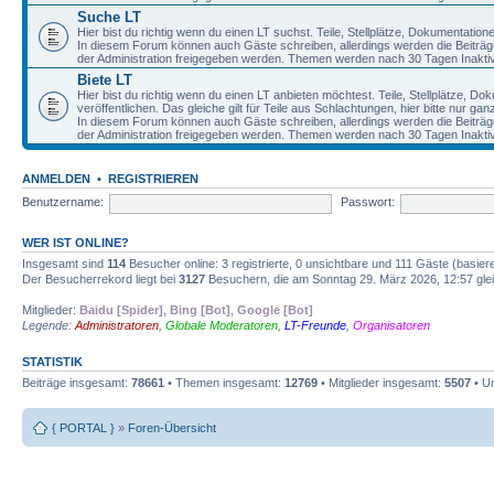
Suche LT
Hier bist du richtig wenn du einen LT suchst. Teile, Stellplätze, Dokumentatio
In diesem Forum können auch Gäste schreiben, allerdings werden die Beiträge 
der Administration freigegeben werden. Themen werden nach 30 Tagen Inaktivi
Biete LT
Hier bist du richtig wenn du einen LT anbieten möchtest. Teile, Stellplätze, D
veröffentlichen. Das gleiche gilt für Teile aus Schlachtungen, hier bitte nur g
In diesem Forum können auch Gäste schreiben, allerdings werden die Beiträge 
der Administration freigegeben werden. Themen werden nach 30 Tagen Inaktivi
ANMELDEN
•
REGISTRIEREN
Benutzername:
Passwort:
WER IST ONLINE?
Insgesamt sind
114
Besucher online: 3 registrierte, 0 unsichtbare und 111 Gäste (basier
Der Besucherrekord liegt bei
3127
Besuchern, die am Sonntag 29. März 2026, 12:57 gleic
Mitglieder:
Baidu [Spider]
,
Bing [Bot]
,
Google [Bot]
Legende:
Administratoren
,
Globale Moderatoren
,
LT-Freunde
,
Organisatoren
STATISTIK
Beiträge insgesamt:
78661
• Themen insgesamt:
12769
• Mitglieder insgesamt:
5507
• Un
{ PORTAL }
»
Foren-Übersicht