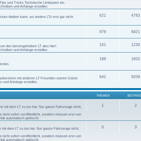
h Tips und Tricks,Technische Umbauten etc.
chreiben und Anhänge erstellen.
621
4783
ecken bleiben kann, wo andere LTs erst gar nicht
979
6821
161
1230
 um den benzingetrieben LT also hier!
chreiben und Anhänge erstellen.
188
1602
erden.
642
5039
laubsreisen mit anderen LT-Freunden starten.Gäste
en und Anhänge erstellen.
THEMEN
BEITRÄ
1
2
nne mit dem LT zu tun hat. Nur ganze Fahrzeuge nicht,
nicht sofort veröffentlicht, sondern müssen erst von
tät automatisch gelöscht.
0
0
ne mit dem LT zu tun hat. Nur ganze Fahrzeuge nicht,
nicht sofort veröffentlicht, sondern müssen erst von
tät automatisch gelöscht.