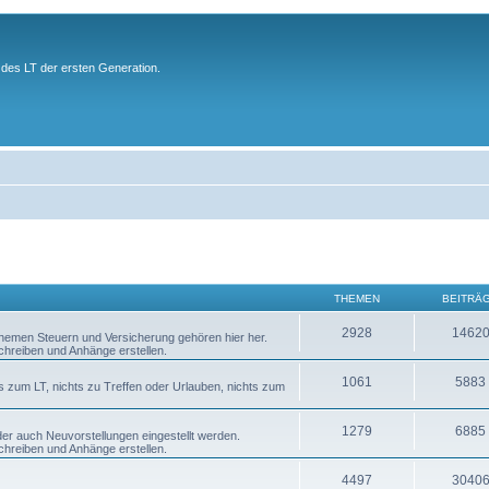
des LT der ersten Generation.
THEMEN
BEITRÄ
2928
1462
 Themen Steuern und Versicherung gehören hier her.
chreiben und Anhänge erstellen.
1061
5883
s zum LT, nichts zu Treffen oder Urlauben, nichts zum
1279
6885
er auch Neuvorstellungen eingestellt werden.
chreiben und Anhänge erstellen.
4497
3040