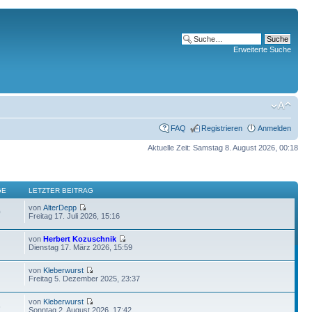
Erweiterte Suche
FAQ
Registrieren
Anmelden
Aktuelle Zeit: Samstag 8. August 2026, 00:18
GE
LETZTER BEITRAG
von
AlterDepp
0
Freitag 17. Juli 2026, 15:16
von
Herbert Kozuschnik
Dienstag 17. März 2026, 15:59
von
Kleberwurst
Freitag 5. Dezember 2025, 23:37
von
Kleberwurst
6
Sonntag 2. August 2026, 17:42