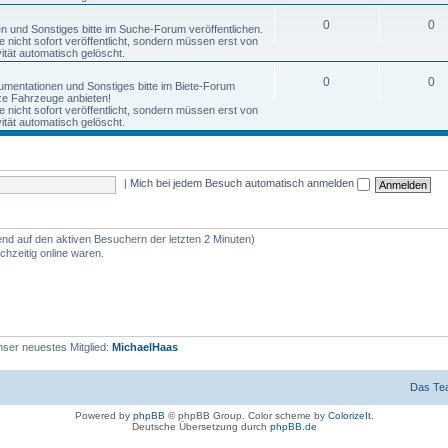
0
0
nen und Sonstiges bitte im Suche-Forum veröffentlichen.
nicht sofort veröffentlicht, sondern müssen erst von
tät automatisch gelöscht.
0
0
okumentationen und Sonstiges bitte im Biete-Forum
anze Fahrzeuge anbieten!
nicht sofort veröffentlicht, sondern müssen erst von
tät automatisch gelöscht.
|
Mich bei jedem Besuch automatisch anmelden
end auf den aktiven Besuchern der letzten 2 Minuten)
hzeitig online waren.
ser neuestes Mitglied:
MichaelHaas
Das Te
Powered by
phpBB
© phpBB Group. Color scheme by
ColorizeIt
.
Deutsche Übersetzung durch
phpBB.de