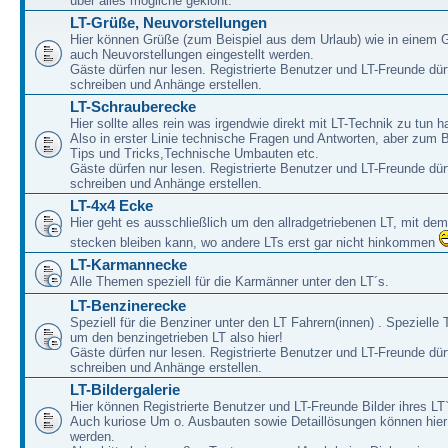
über alles mögliche geklönt.
LT-Grüße, Neuvorstellungen
Hier können Grüße (zum Beispiel aus dem Urlaub) wie in einem 
auch Neuvorstellungen eingestellt werden.
Gäste dürfen nur lesen. Registrierte Benutzer und LT-Freunde dür
schreiben und Anhänge erstellen.
LT-Schrauberecke
Hier sollte alles rein was irgendwie direkt mit LT-Technik zu tun ha
Also in erster Linie technische Fragen und Antworten, aber zum 
Tips und Tricks,Technische Umbauten etc.
Gäste dürfen nur lesen. Registrierte Benutzer und LT-Freunde dür
schreiben und Anhänge erstellen.
LT-4x4 Ecke
Hier geht es ausschließlich um den allradgetriebenen LT, mit de
stecken bleiben kann, wo andere LTs erst gar nicht hinkommen
LT-Karmannecke
Alle Themen speziell für die Karmänner unter den LT´s.
LT-Benzinerecke
Speziell für die Benziner unter den LT Fahrern(innen) . Speziell
um den benzingetrieben LT also hier!
Gäste dürfen nur lesen. Registrierte Benutzer und LT-Freunde dür
schreiben und Anhänge erstellen.
LT-Bildergalerie
Hier können Registrierte Benutzer und LT-Freunde Bilder ihres LT`
Auch kuriose Um o. Ausbauten sowie Detaillösungen können hier 
werden.