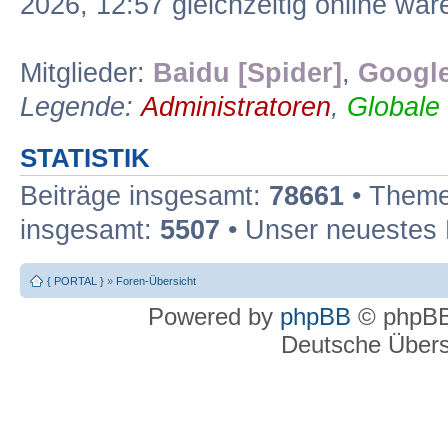
2026, 12:57 gleichzeitig online war
Mitglieder:
Baidu [Spider]
,
Google
Legende:
Administratoren
,
Globale
STATISTIK
Beiträge insgesamt:
78661
• Theme
insgesamt:
5507
• Unser neuestes 
{ PORTAL }
»
Foren-Übersicht
Powered by
phpBB
© phpBB
Deutsche Über