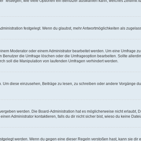
r“ festlegen, wie viele Optionen ein Benutzer auswählen kann, welches Zeitlimit fü
ministration festgelegt. Wenn du glaubst, mehr Antwortmöglichkeiten als zugelasse
inem Moderator oder einem Administrator bearbeitet werden. Um eine Umfrage zu b
enutzer die Umfrage löschen oder die Umfrageoption bearbeiten. Sollte allerdi
ch soll die Manipulation von laufenden Umfragen verhindert werden.
 Um diese einzusehen, Beiträge zu lesen, zu schreiben oder andere Vorgänge du
vergeben werden. Die Board-Administration hat es möglicherweise nicht erlaubt, 
nen Administrator kontaktieren, falls du dir nicht sicher bist, wieso du keine Dat
estgelegt werden. Wenn du gegen eine dieser Regeln verstoßen hast, kann sie dir e