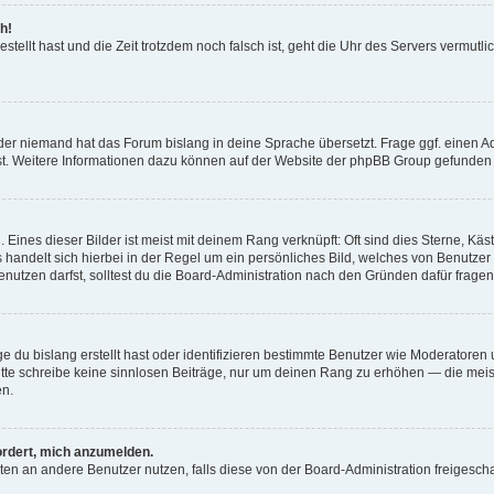
h!
estellt hast und die Zeit trotzdem noch falsch ist, geht die Uhr des Servers vermutl
der niemand hat das Forum bislang in deine Sprache übersetzt. Frage ggf. einen Adm
est. Weitere Informationen dazu können auf der Website der phpBB Group gefunden
Eines dieser Bilder ist meist mit deinem Rang verknüpft: Oft sind dies Sterne, Kä
s handelt sich hierbei in der Regel um ein persönliches Bild, welches von Benutzer
utzen darfst, solltest du die Board-Administration nach den Gründen dafür fragen
e du bislang erstellt hast oder identifizieren bestimmte Benutzer wie Moderatore
 Bitte schreibe keine sinnlosen Beiträge, nur um deinen Rang zu erhöhen — die mei
en.
ordert, mich anzumelden.
ichten an andere Benutzer nutzen, falls diese von der Board-Administration freige